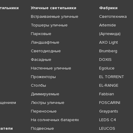
тильники
Уличные светильники
Фабрики
Встраиваемые уличные
Светотехника
Торшеры уличные
Artemide
Парковые
(Артемида)
Ландшафтные
AXO Light
Светодиодные
Brumberg
Фасадные
DOXIS
Настенные уличные
Egoluce
Прожекторы
EL TORRENT
Столбы
EL-RANGE
Диммируемые
Fabbian
ещением
Люстры уличные
FOSCARINI
Переносные
Graypants
На солнечных батареях
LEDS C4
чатели
Подвесные
LEUCOS