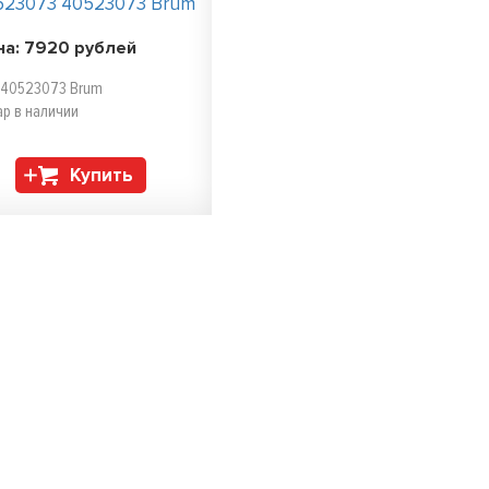
523073 40523073 Brum
на:
7920
рублей
. 40523073 Brum
ар в наличии
Купить