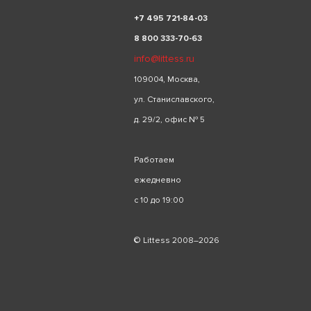
+
7 495 721-84-03
8 800 333-70-63
info@littess.ru
109004, Москва,
ул. Станиславского,
д. 29/2, офис № 5
Работаем
ежедневно
с 10 до 19:00
© Littess 2008–2026