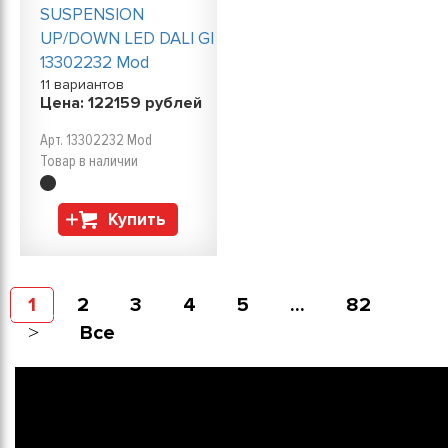
SUSPENSION
UP/DOWN LED DALI GI
13302232 Mod
11 вариантов
Цена:
122159
рублей
Арт. 13302232 Mod
Товар в наличии
Купить
1
2
3
4
5
...
82
Все