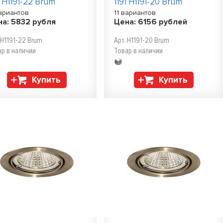
1 H1191-22 Brum
1191 H1191-20 Brum
вариантов
11 вариантов
на:
5832
рубля
Цена:
6156
рублей
 H1191-22 Brum
Арт. H1191-20 Brum
ар в наличии
Товар в наличии
Купить
Купить