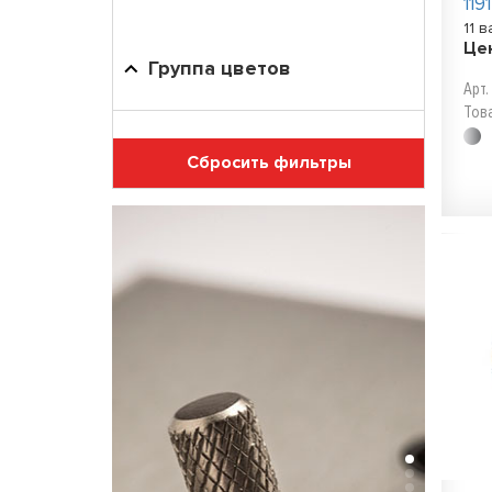
119
11 
Це
Группа цветов
Арт.
Тов
Сбросить фильтры