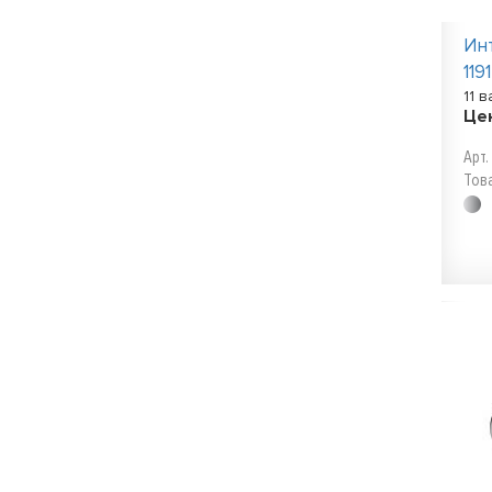
Ин
119
11 
Це
Арт.
Тов