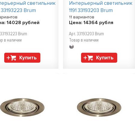
терьерный светильник
Интерьерный светильник
1 33193223 Brum
1191 33193203 Brum
вариантов
11 вариантов
на:
14028
рублей
Цена:
14364
рубля
 33193223 Brum
Арт. 33193203 Brum
ар в наличии
Товар в наличии
Купить
Купить