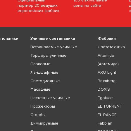
Официальный
100% актуальные
партнер 20 ведущих
цены на сайте
европейских фабрик
тильники
Уличные светильники
Фабрики
Встраиваемые уличные
Светотехника
Торшеры уличные
Artemide
Парковые
(Артемида)
Ландшафтные
AXO Light
Светодиодные
Brumberg
Фасадные
DOXIS
Настенные уличные
Egoluce
Прожекторы
EL TORRENT
Столбы
EL-RANGE
Диммируемые
Fabbian