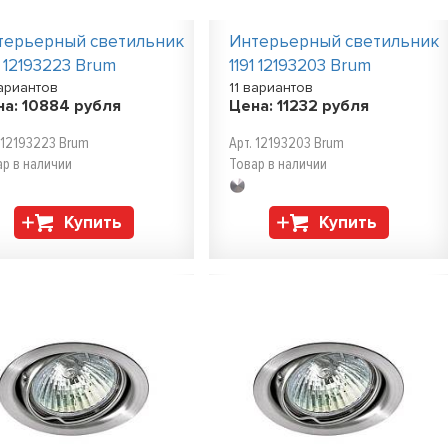
терьерный светильник
Интерьерный светильник
1 12193223 Brum
1191 12193203 Brum
вариантов
11 вариантов
на:
10884
рубля
Цена:
11232
рубля
 12193223 Brum
Арт. 12193203 Brum
ар в наличии
Товар в наличии
Купить
Купить