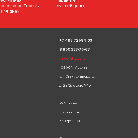
Бесплатная
Гарантия
доставка из Европы
лучшей цены
за 14 дней
+
7 495 721-84-03
8 800 333-70-63
info@littess.ru
109004, Москва,
ул. Станиславского,
д. 29/2, офис № 5
Работаем
ежедневно
с 10 до 19:00