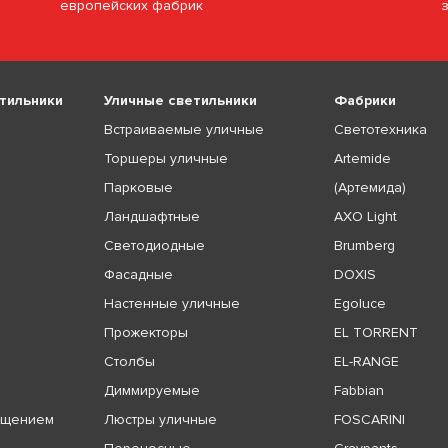
европейских фабрик
тильники
Уличные светильники
Фабрики
Встраиваемые уличные
Светотехника
Торшеры уличные
Artemide
Парковые
(Артемида)
Ландшафтные
AXO Light
Светодиодные
Brumberg
Фасадные
DOXIS
Настенные уличные
Egoluce
Прожекторы
EL TORRENT
Столбы
EL-RANGE
Диммируемые
Fabbian
ещением
Люстры уличные
FOSCARINI