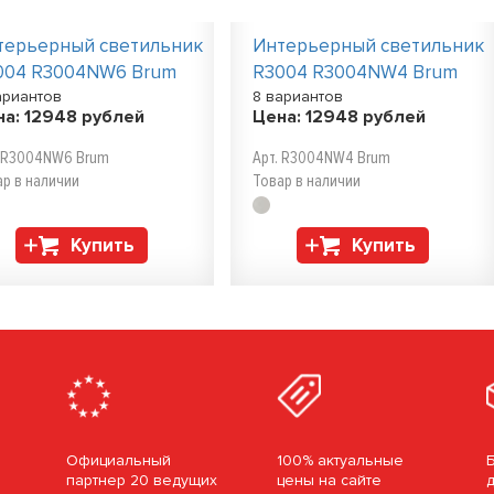
терьерный светильник
Интерьерный светильник
004 R3004NW6 Brum
R3004 R3004NW4 Brum
ариантов
8 вариантов
на:
12948
рублей
Цена:
12948
рублей
. R3004NW6 Brum
Арт. R3004NW4 Brum
ар в наличии
Товар в наличии
Купить
Купить
Официальный
100% актуальные
партнер 20 ведущих
цены на сайте