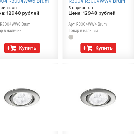
004 R3004WW6 Brum
R3004 R3004WW4 Brum
ариантов
8 вариантов
на:
12948
рублей
Цена:
12948
рублей
. R3004WW6 Brum
Арт. R3004WW4 Brum
ар в наличии
Товар в наличии
Купить
Купить