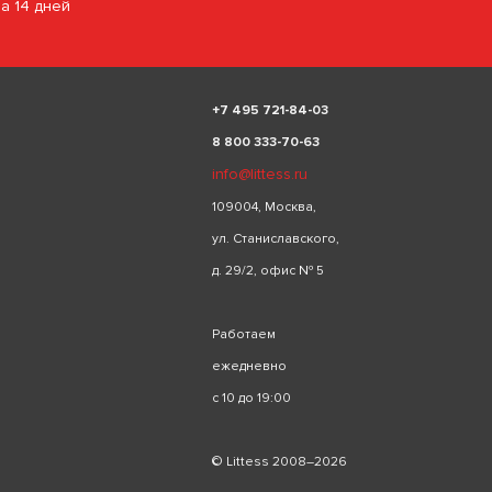
за 14 дней
+
7 495 721-84-03
8 800 333-70-63
info@littess.ru
109004, Москва,
ул. Станиславского,
д. 29/2, офис № 5
Работаем
ежедневно
с 10 до 19:00
© Littess 2008–2026