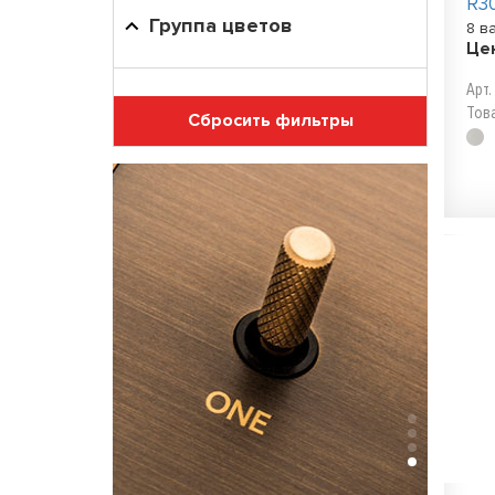
R3
Группа цветов
8 в
Це
Арт
Тов
Сбросить фильтры