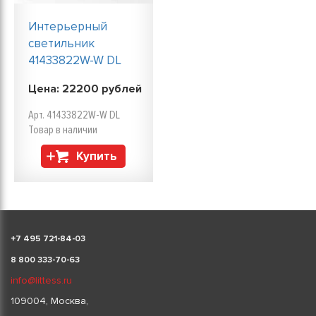
Интерьерный
светильник
41433822W-W DL
Цена:
22200
рублей
Арт. 41433822W-W DL
Товар в наличии
Купить
+
7 495 721-84-03
8 800 333-70-63
info@littess.ru
109004, Москва,