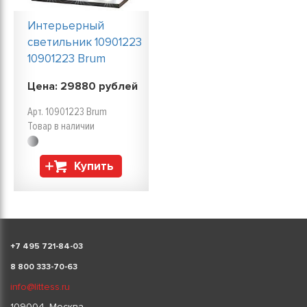
Интерьерный
светильник 10901223
10901223 Brum
Цена:
29880
рублей
Арт. 10901223 Brum
Товар в наличии
Купить
+
7 495 721-84-03
8 800 333-70-63
info@littess.ru
109004, Москва,