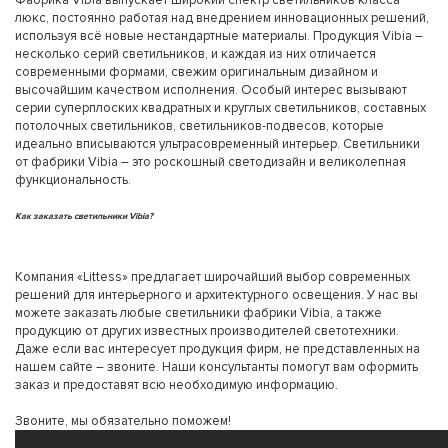
Фабрика Vibia выпускает широкий спектр светильников класса
люкс, постоянно работая над внедрением инновационных решений,
используя всё новые нестандартные материалы. Продукция Vibia –
несколько серий светильников, и каждая из них отличается
современными формами, свежим оригинальным дизайном и
высочайшим качеством исполнения. Особый интерес вызывают
серии суперплоских квадратных и круглых светильников, составных
потолочных светильников, светильников-подвесов, которые
идеально вписываются ультрасовременный интерьер. Светильники
от фабрики Vibia – это роскошный светодизайн и великолепная
функциональность.
Как заказать светильники Vibia?
Компания «Littess» предлагает широчайший выбор современных
решений для интерьерного и архитектурного освещения. У нас вы
можете заказать любые светильники фабрики Vibia, а также
продукцию от других известных производителей светотехники.
Даже если вас интересует продукция фирм, не представленных на
нашем сайте – звоните. Наши консультанты помогут вам оформить
заказ и предоставят всю необходимую информацию.
Звоните, мы обязательно поможем!