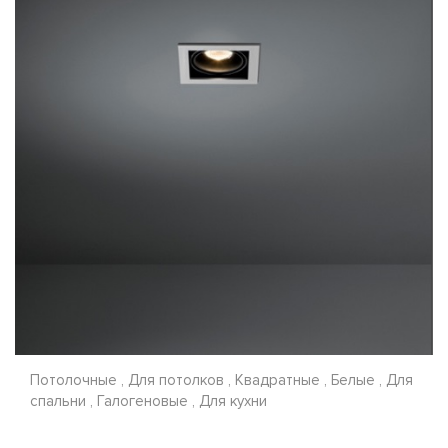
Потолочные , Для потолков , Квадратные , Белые , Для
спальни , Галогеновые , Для кухни