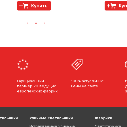
Купить
Куп
Официальный
100% актуальные
партнер 20 ведущих
цены на сайте
европейских фабрик
тильники
Уличные светильники
Фабрики
Встраиваемые уличные
Светотехника