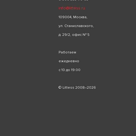
info@littess.ru
109004, Москва,
ул. Станиславского,
д. 29/2, офис № 5
Работаем
ежедневно
с 10 до 19:00
© Littess 2008–2026