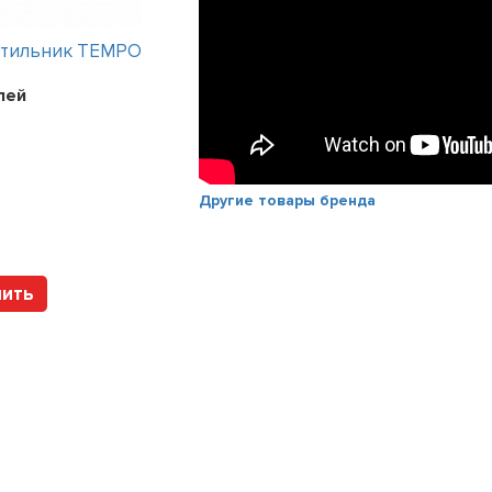
етильник TEMPO
Интерьерный светильник TEMPO
лей
Цена:
241200
рублей
Арт. 112317 HOLTZ
Другие товары бренда
пить
Купить