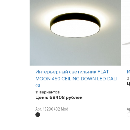
ик LULU
Интерьерный светильник FLAT
И
MOON 450 CEILING DOWN LED DALI
2
Ц
GI
11 вариантов
Цена:
68408
рублей
Арт. 13290432 Mod
А