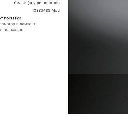
белый (внутри золотой)
10883489 Mod
т поставки
рматор и лампа в
т не входят.