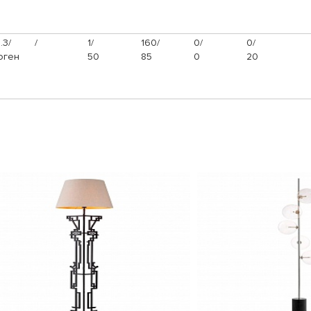
.3/
/
1/
160/
0/
0/
оген
50
85
0
20