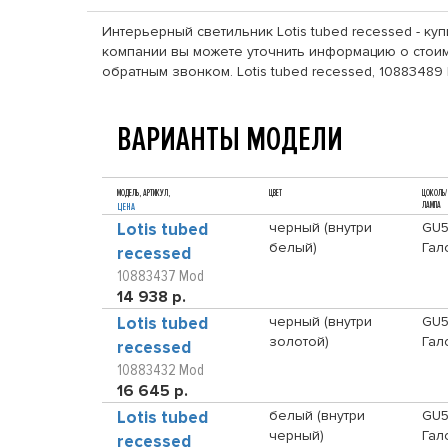
Интерьерный светильник Lotis tubed recessed - ку
компании вы можете уточнить информацию о стоимо
обратным звонком. Lotis tubed recessed, 1088348
ВАРИАНТЫ МОДЕЛИ
МОДЕЛЬ, АРТИКУЛ,
ЦВЕТ
ЦОКОЛЬ/
ЛАМПА
ЦЕНА
Lotis tubed
черный (внутри
GU5
белый)
Гал
recessed
10883437 Mod
14 938 р.
Lotis tubed
черный (внутри
GU5
золотой)
Гал
recessed
10883432 Mod
16 645 р.
Lotis tubed
белый (внутри
GU5
черный)
Гал
recessed