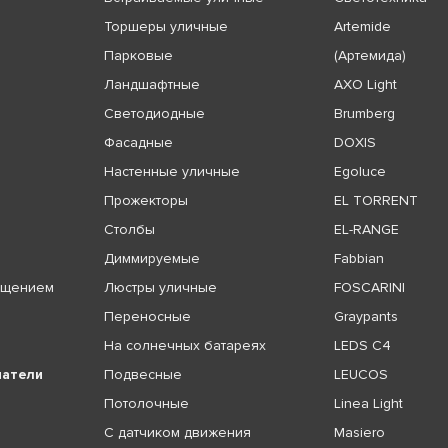
Торшеры уличные
Artemide
Парковые
(Артемида)
Ландшафтные
AXO Light
Светодиодные
Brumberg
Фасадные
DOXIS
Настенные уличные
Egoluce
Прожекторы
EL TORRENT
Столбы
EL-RANGE
Диммируемые
Fabbian
ещением
Люстры уличные
FOSCARINI
Переносные
Graypants
На солнечных батареях
LEDS C4
чатели
Подвесные
LEUCOS
Потолочные
Linea Light
С датчиком движения
Masiero