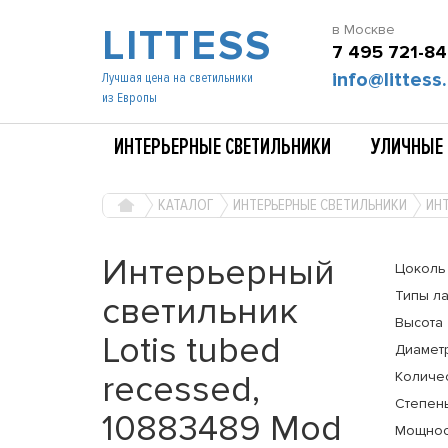
LITTESS
в Москве
7 495 721-84
info@littess.
Лучшая цена на светильники
из Европы
ИНТЕРЬЕРНЫЕ СВЕТИЛЬНИКИ
УЛИЧНЫЕ 
КАТАЛОГ
ИНТЕРЬЕРНЫЕ СВЕТИЛЬНИКИ
ИНТ
Интерьерный
Цоколь
Типы л
светильник
Высота
Lotis tubed
Диамет
recessed,
Количе
Степень
10883489 Mod
Мощнос