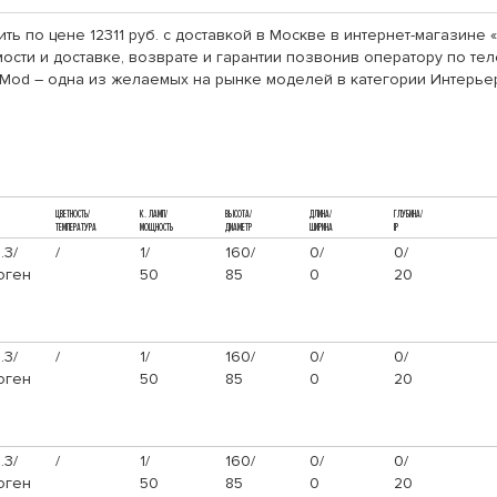
пить по цене 12311 руб. с доставкой в Москве в интернет-магазин
сти и доставке, возврате и гарантии позвонив оператору по теле
9 Mod – одна из желаемых на рынке моделей в категории Интерье
ЦВЕТНОСТЬ/
К. ЛАМП/
ВЫСОТА/
ДЛИНА/
ГЛУБИНА/
ТЕМПЕРАТУРА
МОЩНОСТЬ
ДИАМЕТР
ШИРИНА
IP
.3/
/
1/
160/
0/
0/
оген
50
85
0
20
.3/
/
1/
160/
0/
0/
оген
50
85
0
20
.3/
/
1/
160/
0/
0/
оген
50
85
0
20