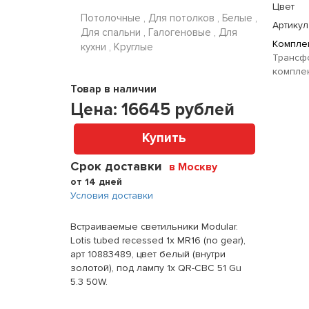
Цвет
Потолочные , Для потолков , Белые ,
Артикул
Для спальни , Галогеновые , Для
Комплек
кухни , Круглые
Трансфо
комплек
Товар в наличии
Цена:
16645
рублей
Купить
Срок доставки
в Москву
от 14 дней
Условия доставки
Встраиваемые светильники Modular.
Lotis tubed recessed 1x MR16 (no gear),
арт 10883489, цвет белый (внутри
золотой), под лампу 1x QR-CBC 51 Gu
5.3 50W.