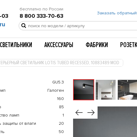
бесплатно по России
Заказать обратный
-03
8 800 333-70-63
ru
СВЕТИЛЬНИКИ
АКСЕССУАРЫ
ФАБРИКИ
РОЗЕТ
ЕРЬЕРНЫЙ СВЕТИЛЬНИК LOTIS TUBED RECESSED, 10883489 MOD
GU5.3
амп
Галоген
160
р
85
ство ламп
1
 защиты от влаги
20
ть
50