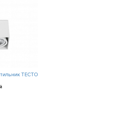
етильник TECTO
Интерьерный светильник BOX
surface
й
19 вариантов
Цена:
13127
рублей
Арт. 146220P0 WD