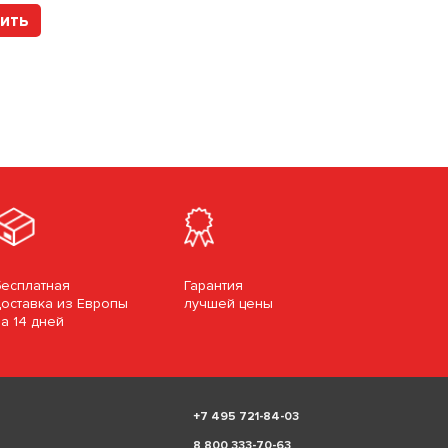
ить
Купить
Бесплатная
Гарантия
доставка из Европы
лучшей цены
за 14 дней
+
7 495 721-84-03
8 800 333-70-63