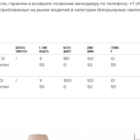
ти, гарантии и возврате позвонив менеджеру по телефону: +7 (4
осстребованных на рынке моделей в категории Интерьерные свети
ЦВЕТНОСТЬ/
К. ЛАМП/
ВЫСОТА/
ДЛИНА/
ГЛУБИНА/
ТЕМПЕРАТУРА
МОЩНОСТЬ
ДИАМЕТР
ШИРИНА
IP
.3/
/
1/
85/
92/
0/
оген
50
0
92
55
0/
/
1/
100/
92/
0/
оген
50
0
92
55