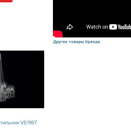
Другие товары бренда
тильник VE/987
Интерьерный светильник
PALISADES