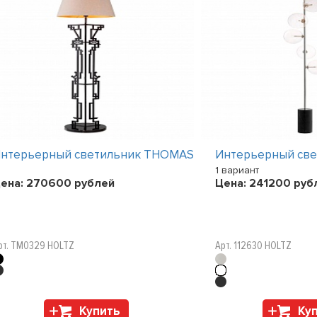
нтерьерный светильник THOMAS
Интерьерный св
1 вариант
ена:
270600
рублей
Цена:
241200
руб
рт. TM0329 HOLTZ
Арт. 112630 HOLTZ
Купить
Ку