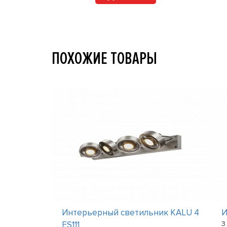
ПОХОЖИЕ ТОВАРЫ
ик OLA A2
Интерьерный светильник KALU 4
И
ES111
3