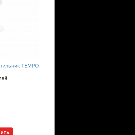
етильник TEMPO
Интерьерный светильник TEMPO
лей
Цена:
241200
рублей
Арт. 112317 HOLTZ
пить
Купить