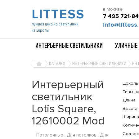
LITTESS
в Москве
7 495 721-84
info@littess.
Лучшая цена на светильники
из Европы
ИНТЕРЬЕРНЫЕ СВЕТИЛЬНИКИ
УЛИЧНЫЕ 
КАТАЛОГ
ИНТЕРЬЕРНЫЕ СВЕТИЛЬНИКИ
ИНТ
Интерьерный
Цоколь
Типы л
светильник
Длина
Lotis Square,
Высота
12610002 Mod
Ширина
Количе
Степень
Потолочные , Для потолков , Для