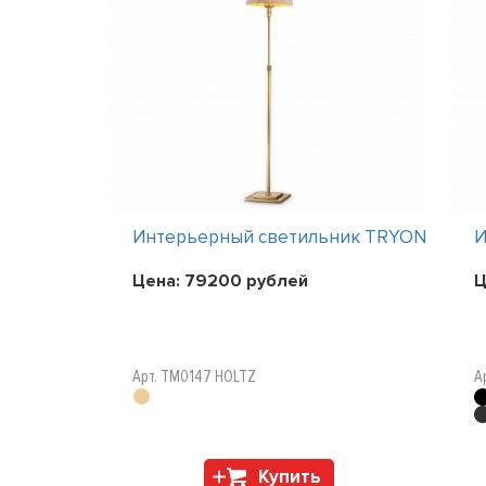
ник TRYON
Интерьерный светильник TRYON
И
Цена:
79200
рублей
Ц
Арт. TM0147 HOLTZ
А
Купить