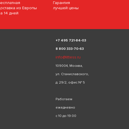
Бесплатная
Гарантия
доставка из Европы
лучшей цены
за 14 дней
+
7 495 721-84-03
8 800 333-70-63
info@littess.ru
109004, Москва,
ул. Станиславского,
д. 29/2, офис № 5
Работаем
ежедневно
с 10 до 19:00