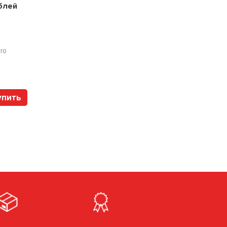
блей
2 варианта
Цена:
48000
рублей
ero
Арт. 110527 HOLTZ
упить
Купить