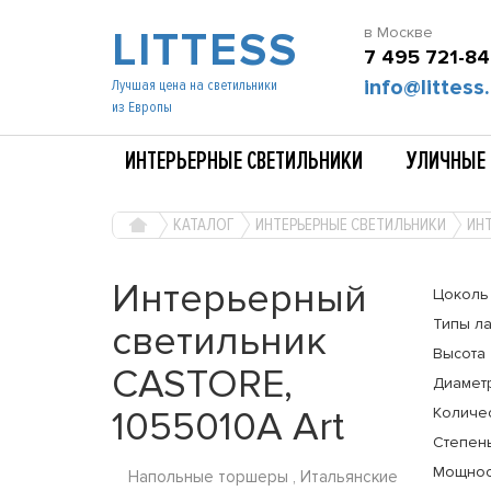
LITTESS
в Москве
7 495 721-84
info@littess.
Лучшая цена на светильники
из Европы
ИНТЕРЬЕРНЫЕ СВЕТИЛЬНИКИ
УЛИЧНЫЕ 
КАТАЛОГ
ИНТЕРЬЕРНЫЕ СВЕТИЛЬНИКИ
ИНТ
Интерьерный
Цоколь
Типы л
светильник
Высота
CASTORE,
Диамет
1055010A Art
Количе
Степень
Мощнос
Напольные торшеры , Итальянские