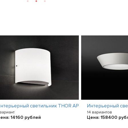
нтерьерный светильник THOR AP
Интерьерный све
 вариант
14 вариантов
ена:
14160
рублей
Цена:
158400
руб