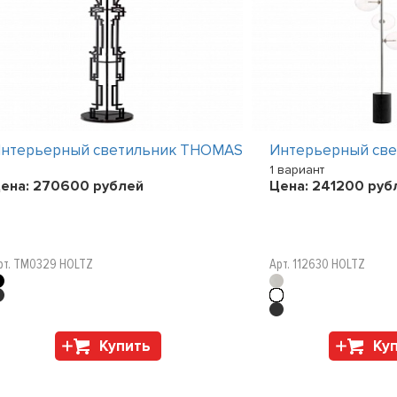
нтерьерный светильник THOMAS
Интерьерный св
1 вариант
ена:
270600
рублей
Цена:
241200
руб
рт. TM0329 HOLTZ
Арт. 112630 HOLTZ
Купить
Ку