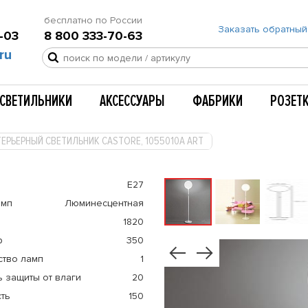
бесплатно по России
Заказать обратный
-03
8 800 333-70-63
ru
СВЕТИЛЬНИКИ
АКСЕССУАРЫ
ФАБРИКИ
РОЗЕТ
ЕРЬЕРНЫЙ СВЕТИЛЬНИК CASTORE, 1055010A ART
E27
амп
Люминесцентная
1820
р
350
ство ламп
1
 защиты от влаги
20
ть
150