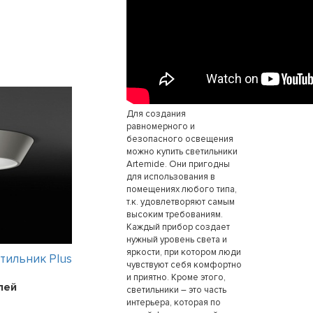
Для создания
равномерного и
безопасного освещения
можно купить светильники
Artemide. Они пригодны
для использования в
помещениях любого типа,
т.к. удовлетворяют самым
высоким требованиям.
Каждый прибор создает
нужный уровень света и
яркости, при котором люди
тильник Plus
Интерьерный светильник 3Ph BI
чувствуют себя комфортно
2
и приятно. Кроме этого,
лей
светильники – это часть
2 варианта
Цена:
интерьера, которая по
9660
рублей