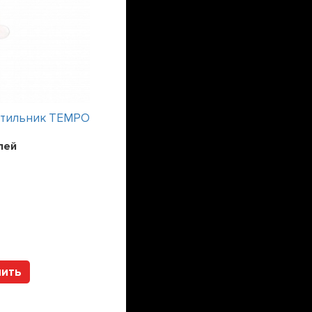
етильник TEMPO
Интерьерный светильник TEMPO
лей
Цена:
241200
рублей
Арт. 112317 HOLTZ
пить
Купить