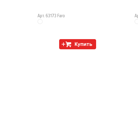
Арт. 63173 Faro
А
Купить