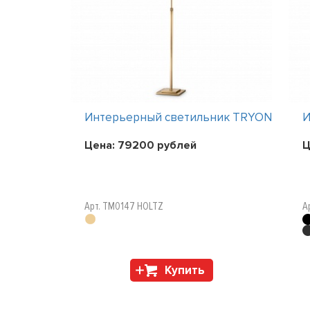
ник TRYON
Интерьерный светильник TRYON
И
Цена:
79200
рублей
Ц
Арт. TM0147 HOLTZ
А
Купить