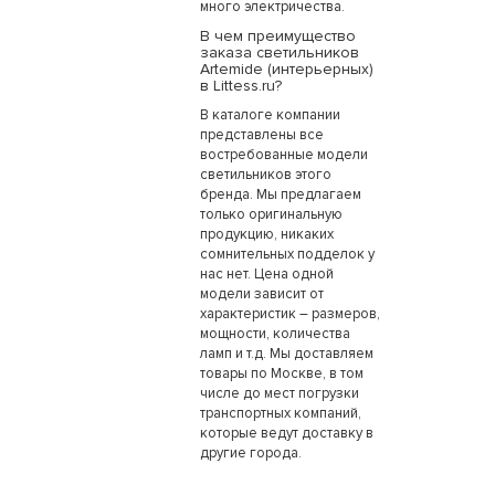
много электричества.
В чем преимущество
заказа светильников
Artemide (интерьерных)
в Littess.ru?
В каталоге компании
представлены все
востребованные модели
светильников этого
бренда. Мы предлагаем
только оригинальную
продукцию, никаких
сомнительных подделок у
нас нет. Цена одной
модели зависит от
характеристик – размеров,
мощности, количества
ламп и т.д. Мы доставляем
товары по Москве, в том
числе до мест погрузки
транспортных компаний,
которые ведут доставку в
другие города.