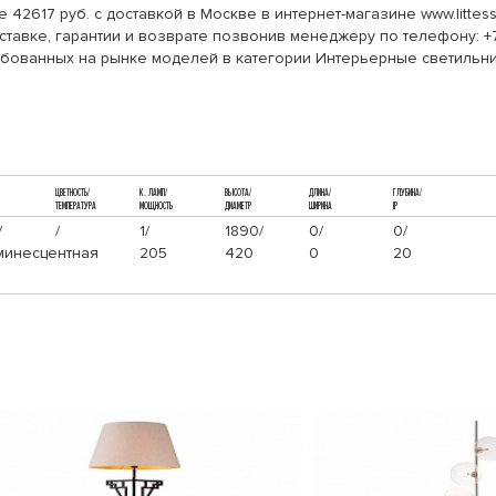
42617 руб. с доставкой в Москве в интернет-магазине www.littes
тавке, гарантии и возврате позвонив менеджеру по телефону: +7
ребованных на рынке моделей в категории Интерьерные светильни
ЦВЕТНОСТЬ/
К. ЛАМП/
ВЫСОТА/
ДЛИНА/
ГЛУБИНА/
ТЕМПЕРАТУРА
МОЩНОСТЬ
ДИАМЕТР
ШИРИНА
IP
/
/
1/
1890/
0/
0/
инесцентная
205
420
0
20