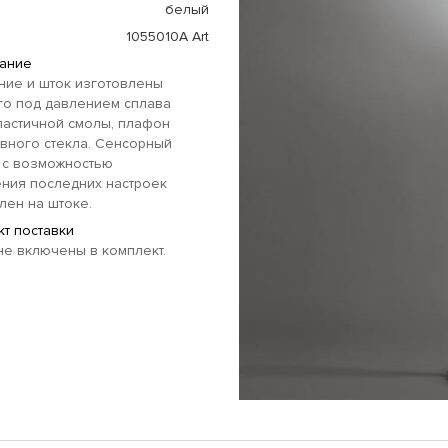
белый
1055010A Art
ание
ние и шток изготовлены
го под давлением сплава
ластичной смолы, плафон
вного стекла. Сенсорный
 с возможностью
ния последних настроек
лен на штоке.
т поставки
е включены в комплект.