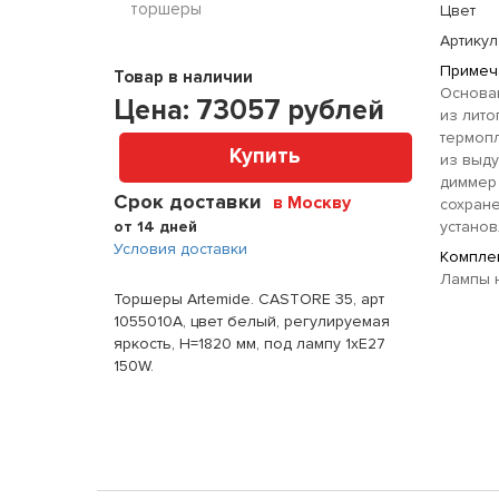
торшеры
Цвет
Артикул
Примеч
Товар в наличии
Основа
Цена:
73057
рублей
из лито
термоп
Купить
из выду
диммер
Срок доставки
в Москву
сохране
от 14 дней
установ
Условия доставки
Комплек
Лампы н
Торшеры Artemide. CASTORE 35, арт
1055010A, цвет белый, регулируемая
яркость, H=1820 мм, под лампу 1xE27
150W.