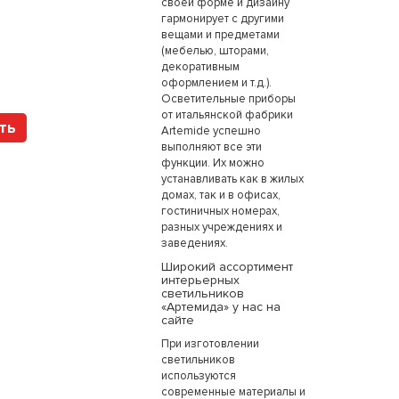
своей форме и дизайну
гармонирует с другими
вещами и предметами
Арт. 152232 SLV
(мебелью, шторами,
декоративным
оформлением и т.д.).
Осветительные приборы
от итальянской фабрики
ть
Купить
Artemide успешно
выполняют все эти
функции. Их можно
устанавливать как в жилых
домах, так и в офисах,
гостиничных номерах,
разных учреждениях и
заведениях.
Широкий ассортимент
интерьерных
светильников
«Артемида» у нас на
сайте
При изготовлении
светильников
используются
современные материалы и