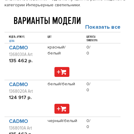
категории Интерьерные светильники.
ВАРИАНТЫ МОДЕЛИ
Показать все
МОДЕЛЬ, АРТИКУЛ,
ЦВЕТ
ЦВЕТНОСТЬ/
ТЕМПЕРАТУРА
ЦЕНА
CADMO
красный/
0/
белый
0
1368030A Art
135 462 р.
CADMO
белый/белый
0/
0
1368020A Art
124 917 р.
CADMO
черный/белый
0/
0
1368010A Art