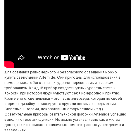
Для создания равномерного и безопасного освещения можно
купить светильники Artemide. Они пригодны для использования в
помещениях любого типа, т.к. удовлетворяют самым высоким
требованиям. Каждый прибор создает нужный уровень света и
яркости, при котором люди чувствуют себя комфортно и приятно.
Кроме этого, светильники – это часть интерьера, которая по своей
форме и дизайну гармонирует с другими вещами и предметами
(мебелью, шторами, декоративным оформлением и т.д.).
Осветительные приборы от итальянской фабрики Artemide успешно
выполняют все эти функции. Их можно устанавливать как в жилых
домах, так и в офисах, гостиничных номерах, разных учреждениях и
заведениях.