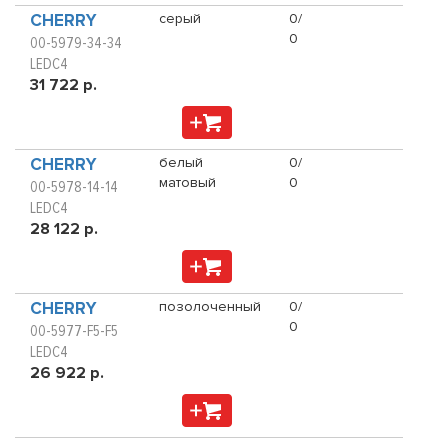
CHERRY
серый
0/
0
00-5979-34-34
LEDC4
31 722 р.
CHERRY
белый
0/
матовый
0
00-5978-14-14
LEDC4
28 122 р.
CHERRY
позолоченный
0/
0
00-5977-F5-F5
LEDC4
26 922 р.