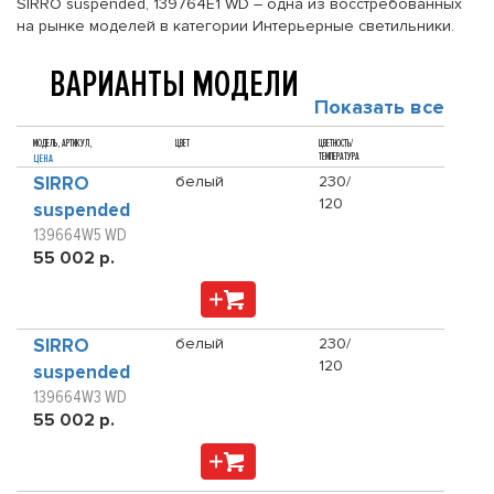
SIRRO suspended, 139764E1 WD – одна из восстребованных
на рынке моделей в категории Интерьерные светильники.
ВАРИАНТЫ МОДЕЛИ
Показать все
МОДЕЛЬ, АРТИКУЛ,
ЦВЕТ
ЦВЕТНОСТЬ/
ТЕМПЕРАТУРА
ЦЕНА
SIRRO
белый
230/
120
suspended
139664W5 WD
55 002 р.
SIRRO
белый
230/
120
suspended
139664W3 WD
55 002 р.