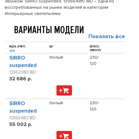
звонком. SIRRO suspended, 139664W5 WD – одна из
восстребованных на рынке моделей в категории
Интерьерные светильники.
ВАРИАНТЫ МОДЕЛИ
Показать все
МОДЕЛЬ, АРТИКУЛ,
ЦВЕТ
ЦВЕТНОСТЬ/
ТЕМПЕРАТУРА
ЦЕНА
SIRRO
белый
230/
120
suspended
139620W0 WD
32 686 р.
SIRRO
белый
230/
120
suspended
139664W3 WD
55 002 р.