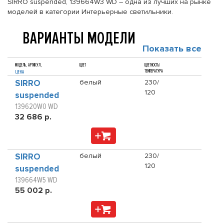
SIRRO suspended, 139664W3 WD – одна из лучших на рынке
моделей в категории Интерьерные светильники.
ВАРИАНТЫ МОДЕЛИ
Показать все
МОДЕЛЬ, АРТИКУЛ,
ЦВЕТ
ЦВЕТНОСТЬ/
ТЕМПЕРАТУРА
ЦЕНА
SIRRO
белый
230/
120
suspended
139620W0 WD
32 686 р.
SIRRO
белый
230/
120
suspended
139664W5 WD
55 002 р.