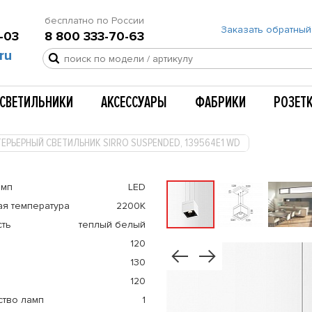
бесплатно по России
Заказать обратный
-03
8 800 333-70-63
ru
СВЕТИЛЬНИКИ
АКСЕССУАРЫ
ФАБРИКИ
РОЗЕТ
ЕРЬЕРНЫЙ СВЕТИЛЬНИК SIRRO SUSPENDED, 139564E1 WD
амп
LED
ая температура
2200K
сть
теплый белый
120
130
120
ство ламп
1