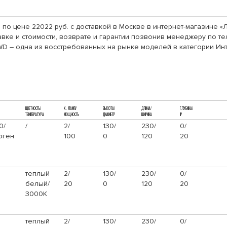
 по цене 22022 руб. с доставкой в Москве в интернет-магазине 
ке и стоимости, возврате и гарантии позвонив менеджеру по тел
WD – одна из восстребованных на рынке моделей в категории Ин
ЦВЕТНОСТЬ/
К. ЛАМП/
ВЫСОТА/
ДЛИНА/
ГЛУБИНА/
ТЕМПЕРАТУРА
МОЩНОСТЬ
ДИАМЕТР
ШИРИНА
IP
0/
/
2/
130/
230/
0/
оген
100
0
120
20
теплый
2/
130/
230/
0/
белый/
20
0
120
20
3000К
теплый
2/
130/
230/
0/