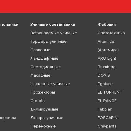
тильники
Уличные светильники
Фабрики
Встраиваемые уличные
Светотехника
Торшеры уличные
Artemide
Парковые
(Артемида)
Ландшафтные
AXO Light
Светодиодные
Brumberg
Фасадные
DOXIS
Настенные уличные
Egoluce
Прожекторы
EL TORRENT
Столбы
EL-RANGE
Диммируемые
Fabbian
ещением
Люстры уличные
FOSCARINI
Переносные
Graypants