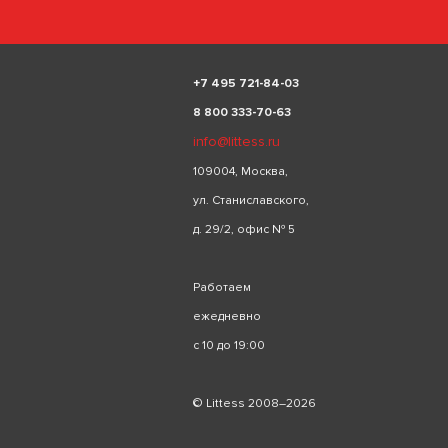
+
7 495 721-84-03
8 800 333-70-63
info@littess.ru
109004, Москва,
ул. Станиславского,
д. 29/2, офис № 5
Работаем
ежедневно
с 10 до 19:00
© Littess 2008–2026