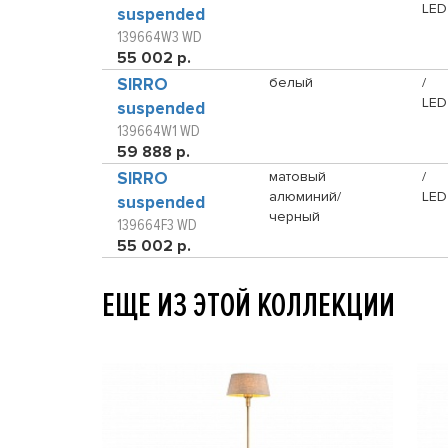
LED
suspended
139664W3 WD
55 002 р.
SIRRO
белый
/
LED
suspended
139664W1 WD
59 888 р.
SIRRO
матовый
/
алюминий/
LED
suspended
черный
139664F3 WD
55 002 р.
ЕЩЕ ИЗ ЭТОЙ КОЛЛЕКЦИИ