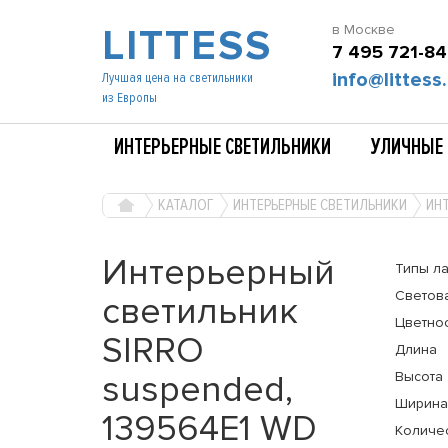
LITTESS
в Москве
7 495 721-84
info@littess.
Лучшая цена на светильники
из Европы
ИНТЕРЬЕРНЫЕ СВЕТИЛЬНИКИ
УЛИЧНЫЕ 
КАТАЛОГ
ИНТЕРЬЕРНЫЕ СВЕТИЛЬНИКИ
ИНТ
Интерьерный
Типы л
Светов
светильник
Цветно
SIRRO
Длина
suspended,
Высота
Ширина
139564E1 WD
Количе