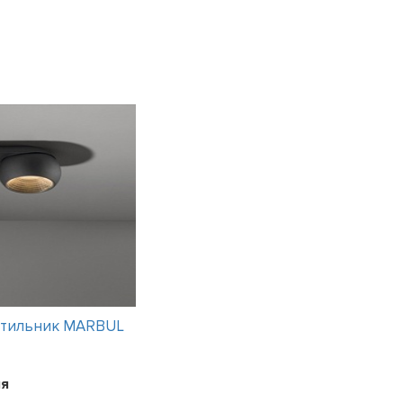
етильник MARBUL
Интерьерный светильник RAY
suspended
19 вариантов
я
Цена:
22264
рубля