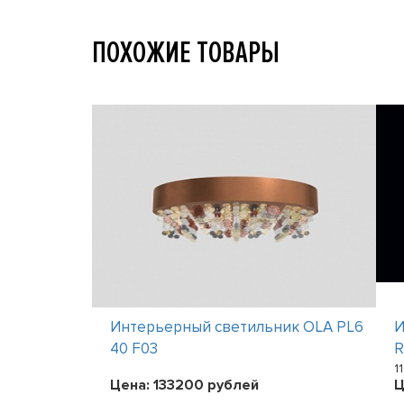
ПОХОЖИЕ ТОВАРЫ
ик EVA
Интерьерный светильник OLA PL6
И
40 F03
1
Цена:
133200
рублей
Ц