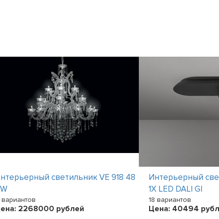
нтерьерный светильник VE 918 48
Интерьерный св
RW
1X LED DALI GI
1 вариантов
18 вариантов
ена:
2268000
рублей
Цена:
40494
рубл