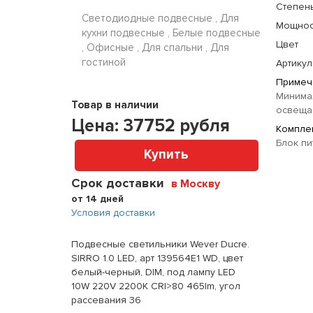
Степень
Светодиодные подвесные , Для
Мощнос
кухни подвесные , Белые подвесные
Цвет
, Офисные , Для спальни , Для
гостиной
Артикул
Примеч
Минима
Товар в наличии
освещае
Цена:
37752
рубля
Комплек
Блок пи
Купить
Срок доставки
в Москву
от 14 дней
Условия доставки
Подвесные светильники Wever Ducre.
SIRRO 1.0 LED, арт 139564E1 WD, цвет
белый-черный, DIM, под лампу LED
10W 220V 2200K CRI>80 465lm, угол
рассевания 36