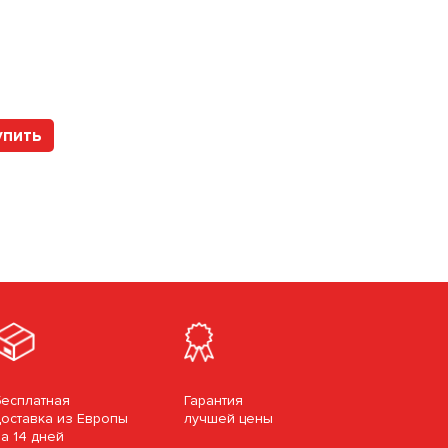
Арт. 207864P4 WD
упить
Купить
Бесплатная
Гарантия
доставка из Европы
лучшей цены
за 14 дней