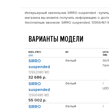
Интерьерный светильник SIRRO suspended - купить
магазина вы можете получить информацию о достав
бесплатным звонком. SIRRO suspended, 139564E1 
ВАРИАНТЫ МОДЕЛИ
МОДЕЛЬ, АРТИКУЛ,
ЦВЕТ
ЦОКОЛЬ/
ЛАМПА
ЦЕНА
SIRRO
белый
GU1
Гал
suspended
139620W0 WD
32 686 р.
SIRRO
белый
/
LED
suspended
139664W5 WD
55 002 р.
SIRRO
белый
/