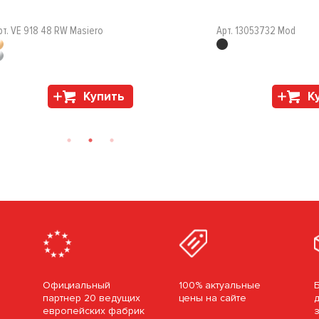
рт. VE 918 48 RW Masiero
Арт. 13053732 Mod
Купить
К
Официальный
100% актуальные
партнер 20 ведущих
цены на сайте
европейских фабрик