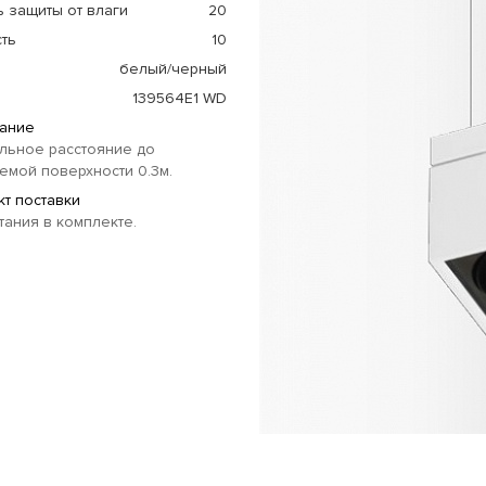
 защиты от влаги
20
ть
10
белый/черный
139564E1 WD
ание
льное расстояние до
мой поверхности 0.3м.
т поставки
тания в комплекте.