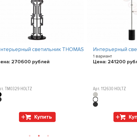
нтерьерный светильник THOMAS
Интерьерный св
1 вариант
ена:
270600
рублей
Цена:
241200
руб
рт. TM0329 HOLTZ
Арт. 112630 HOLTZ
Купить
Ку