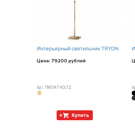
ник TRYON
Интерьерный светильник TRYON
И
Цена:
79200
рублей
Ц
Арт. TM0147 HOLTZ
А
Купить