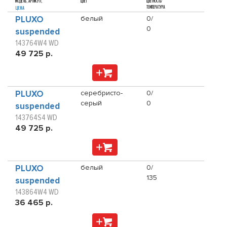
МОДЕЛЬ, АРТИКУЛ,
ЦВЕТ
ЦВЕТНОСТЬ/
ТЕМПЕРАТУРА
ЦЕНА
PLUXO
белый
0/
0
suspended
143764W4 WD
49 725 р.
PLUXO
серебристо-
0/
серый
0
suspended
143764S4 WD
49 725 р.
PLUXO
белый
0/
135
suspended
143864W4 WD
36 465 р.