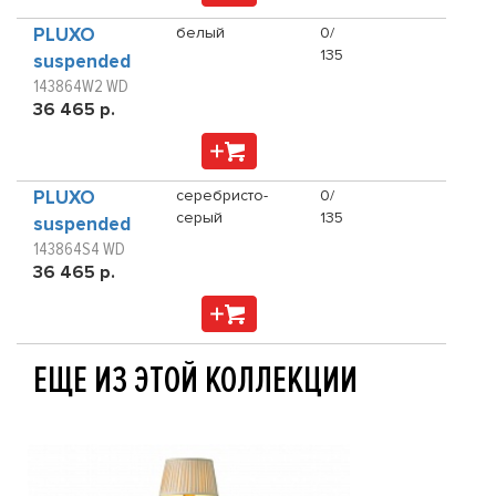
PLUXO
белый
0/
135
suspended
143864W2 WD
36 465 р.
PLUXO
серебристо-
0/
серый
135
suspended
143864S4 WD
36 465 р.
ЕЩЕ ИЗ ЭТОЙ КОЛЛЕКЦИИ