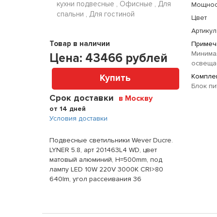
кухни подвесные , Офисные , Для
Мощнос
спальни , Для гостиной
Цвет
Артикул
Товар в наличии
Примеч
Минима
Цена:
43466
рублей
освещае
Комплек
Купить
Блок пи
Срок доставки
в Москву
от 14 дней
Условия доставки
Подвесные светильники Wever Ducre.
LYNER 5.8, арт 201463L4 WD, цвет
матовый алюминий, H=500mm, под
лампу LED 10W 220V 3000K CRI>80
640lm, угол рассеивания 36