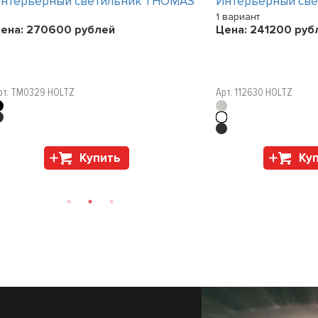
нтерьерный светильник THOMAS
Интерьерный св
1 вариант
ена:
270600
рублей
Цена:
241200
руб
рт. TM0329 HOLTZ
Арт. 112630 HOLTZ
Купить
Ку