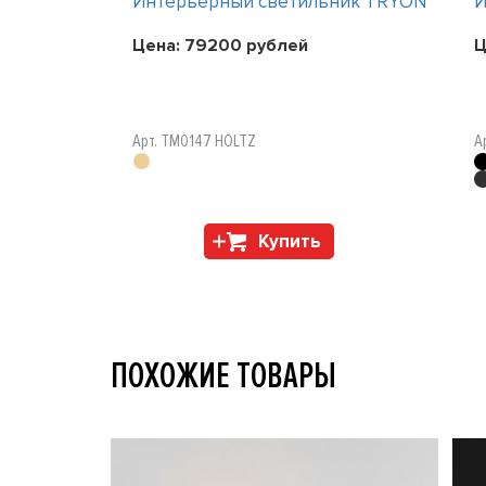
ник TRYON
Интерьерный светильник TRYON
И
Цена:
79200
рублей
Ц
Арт. TM0147 HOLTZ
А
Купить
ПОХОЖИЕ ТОВАРЫ