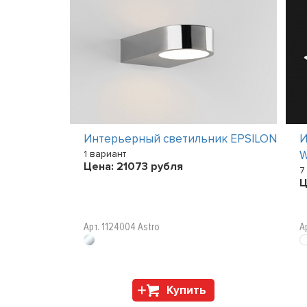
к io WALL
Интерьерный светильник EPSILON
И
1 вариант
W
Цена:
21073
рубля
7
Ц
Арт. 1124004 Astro
А
Купить