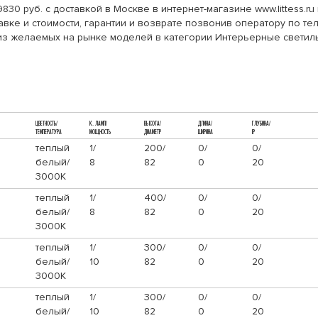
830 руб. с доставкой в Москве в интернет-магазине www.littess.
ке и стоимости, гарантии и возврате позвонив оператору по тел
из желаемых на рынке моделей в категории Интерьерные светил
ЦВЕТНОСТЬ/
К. ЛАМП/
ВЫСОТА/
ДЛИНА/
ГЛУБИНА/
ТЕМПЕРАТУРА
МОЩНОСТЬ
ДИАМЕТР
ШИРИНА
IP
теплый
1/
200/
0/
0/
белый/
8
82
0
20
3000К
теплый
1/
400/
0/
0/
белый/
8
82
0
20
3000К
теплый
1/
300/
0/
0/
белый/
10
82
0
20
3000К
теплый
1/
300/
0/
0/
белый/
10
82
0
20