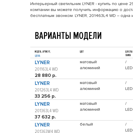
Интерьерный светильник LYNER - купить по цене 29
компании вы можете получить информацию о достав
бесплатным звонком. LYNER, 201463L4 WD – одна 
ВАРИАНТЫ МОДЕЛИ
МОДЕЛЬ, АРТИКУЛ,
ЦВЕТ
ЦОКОЛЬ/
ЛАМПА
ЦЕНА
LYNER
матовый
/
алюминий
LED
201163L4 WD
28 880 р.
LYNER
матовый
/
алюминий
LED
201263L4 WD
33 256 р.
LYNER
матовый
/
алюминий
LED
201363L4 WD
37 632 р.
LYNER
белый
/
LED
201363W4 WD