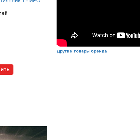
етильник TEMPO
Интерьерный светильник TEMPO
лей
Цена:
241200
рублей
Арт. 112317 HOLTZ
Другие товары бренда
пить
Купить