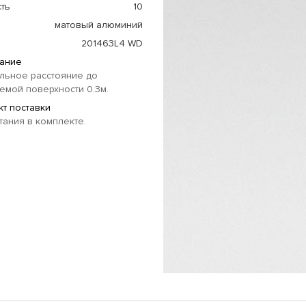
ть
10
матовый алюминий
201463L4 WD
ание
льное расстояние до
мой поверхности 0.3м.
т поставки
тания в комплекте.