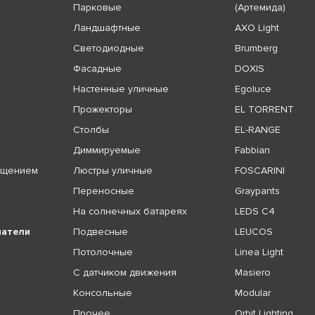
Парковые
(Артемида)
Ландшафтные
AXO Light
Светодиодные
Brumberg
Фасадные
DOXIS
Настенные уличные
Egoluce
Прожекторы
EL TORRENT
Столбы
EL-RANGE
Диммируемые
Fabbian
ещением
Люстры уличные
FOSCARINI
Переносные
Graypants
На солнечных батареях
LEDS C4
чатели
Подвесные
LEUCOS
Потолочные
Linea Light
С датчиком движения
Masiero
Консольные
Modular
Прочее
Orbit Lighting