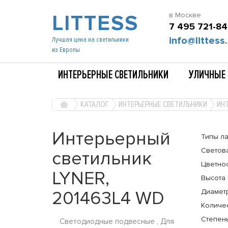
LITTESS
в Москве
7 495 721-84
info@littess.
Лучшая цена на светильники
из Европы
ИНТЕРЬЕРНЫЕ СВЕТИЛЬНИКИ
УЛИЧНЫЕ 
КАТАЛОГ
ИНТЕРЬЕРНЫЕ СВЕТИЛЬНИКИ
ИНТ
Интерьерный
Типы л
Светов
светильник
Цветно
LYNER,
Высота
201463L4 WD
Диамет
Количе
Степень
Светодиодные подвесные , Для