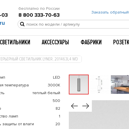
бесплатно по России
Заказать обратный
-03
8 800 333-70-63
ru
СВЕТИЛЬНИКИ
АКСЕССУАРЫ
ФАБРИКИ
РОЗЕТ
ЕРЬЕРНЫЙ СВЕТИЛЬНИК LYNER, 201463L4 WD
амп
LED
ая температура
3000К
сть
теплый белый
500
р
82
ство ламп
1
 защиты от влаги
20