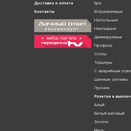
Доставка и оплата
Бра
Контакты
Встраиваемые
Настольные
Накладные
Диммируемые
Профили
Споты
Торшеры
С аварийным осв
Шинные системы
Прочее
Розетки и выклю
Алый
Белый матовый
Золото
Медь