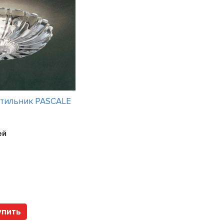
тильник PASCALE
Интерьерный светильник Girata
7 вариантов
Цена:
47124
рубля
ей
Арт. 829052 Brum
упить
Купить