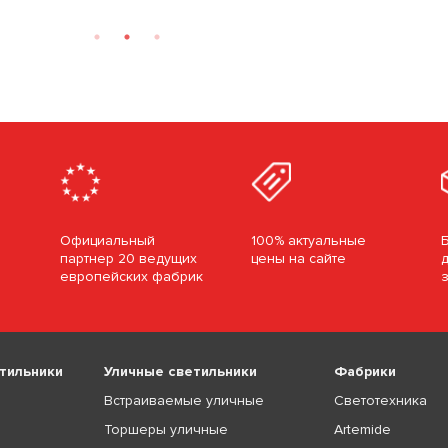
Официальный
100% актуальные
партнер 20 ведущих
цены на сайте
европейских фабрик
тильники
Уличные светильники
Фабрики
Встраиваемые уличные
Светотехника
Торшеры уличные
Artemide