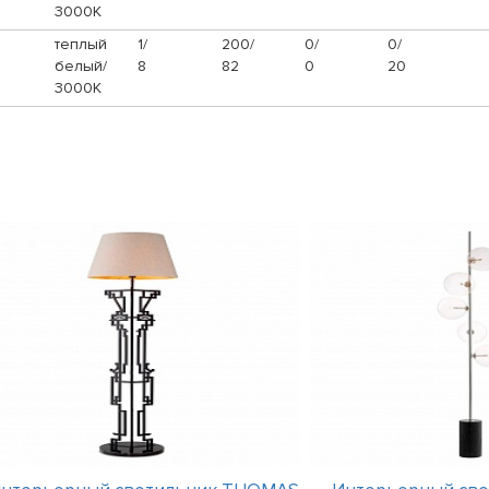
3000К
теплый
1/
200/
0/
0/
белый/
8
82
0
20
3000К