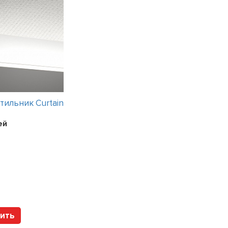
ильник Curtain
Интерьерный светильник 2111
14 вариантов
ей
Цена:
9504
рубля
Арт. 12327023 Brum
ить
Купить