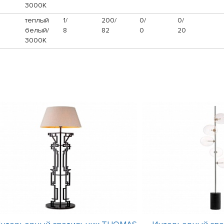
3000К
теплый
1/
200/
0/
0/
белый/
8
82
0
20
3000К