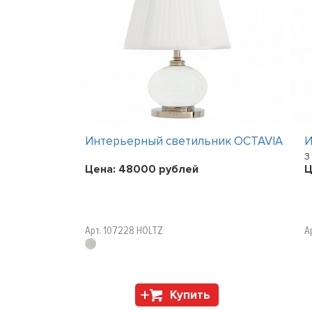
к Dots 4665
Интерьерный светильник OCTAVIA
И
3
Цена:
48000
рублей
Ц
Арт. 107228 HOLTZ
А
Купить