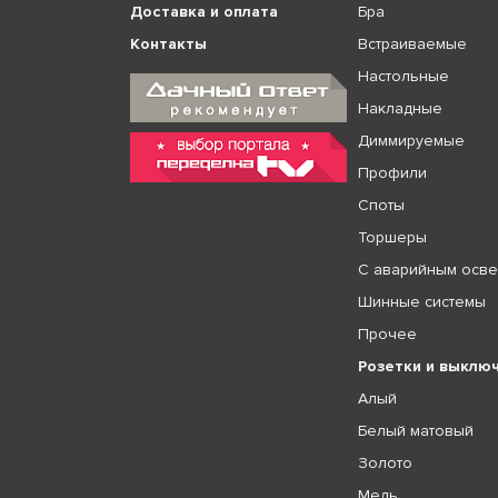
Доставка и оплата
Бра
Контакты
Встраиваемые
Настольные
Накладные
Диммируемые
Профили
Споты
Торшеры
С аварийным осв
Шинные системы
Прочее
Розетки и выклю
Алый
Белый матовый
Золото
Медь