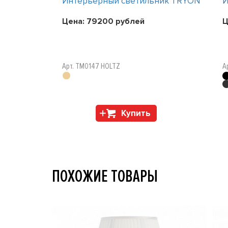
ник TRYON
Интерьерный светильник TRYON
И
Цена:
79200
рублей
Ц
Арт. TM0147 HOLTZ
А
Купить
ПОХОЖИЕ ТОВАРЫ