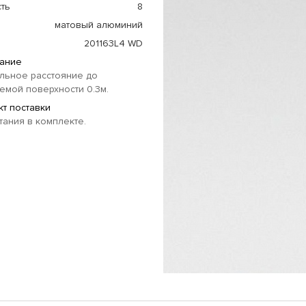
ть
8
матовый алюминий
201163L4 WD
ание
льное расстояние до
мой поверхности 0.3м.
т поставки
тания в комплекте.