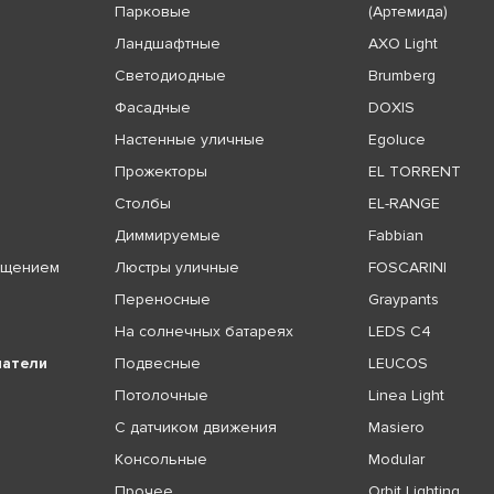
Парковые
(Артемида)
Ландшафтные
AXO Light
Светодиодные
Brumberg
Фасадные
DOXIS
Настенные уличные
Egoluce
Прожекторы
EL TORRENT
Столбы
EL-RANGE
Диммируемые
Fabbian
ещением
Люстры уличные
FOSCARINI
Переносные
Graypants
На солнечных батареях
LEDS C4
чатели
Подвесные
LEUCOS
Потолочные
Linea Light
С датчиком движения
Masiero
Консольные
Modular
Прочее
Orbit Lighting