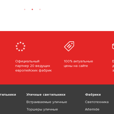
Официальный
100% актуальные
партнер 20 ведущих
цены на сайте
европейских фабрик
тильники
Уличные светильники
Фабрики
Встраиваемые уличные
Светотехника
Торшеры уличные
Artemide