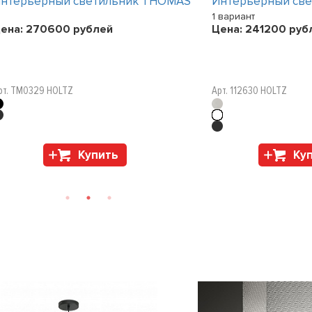
нтерьерный светильник THOMAS
Интерьерный св
1 вариант
ена:
270600
рублей
Цена:
241200
руб
рт. TM0329 HOLTZ
Арт. 112630 HOLTZ
Купить
Ку