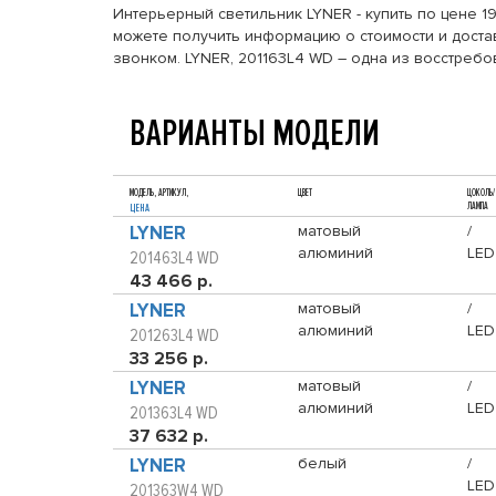
Интерьерный светильник LYNER - купить по цене 1
можете получить информацию о стоимости и достав
звонком. LYNER, 201163L4 WD – одна из восстреб
ВАРИАНТЫ МОДЕЛИ
МОДЕЛЬ, АРТИКУЛ,
ЦВЕТ
ЦОКОЛЬ/
ЛАМПА
ЦЕНА
LYNER
матовый
/
алюминий
LED
201463L4 WD
43 466 р.
LYNER
матовый
/
алюминий
LED
201263L4 WD
33 256 р.
LYNER
матовый
/
алюминий
LED
201363L4 WD
37 632 р.
LYNER
белый
/
LED
201363W4 WD