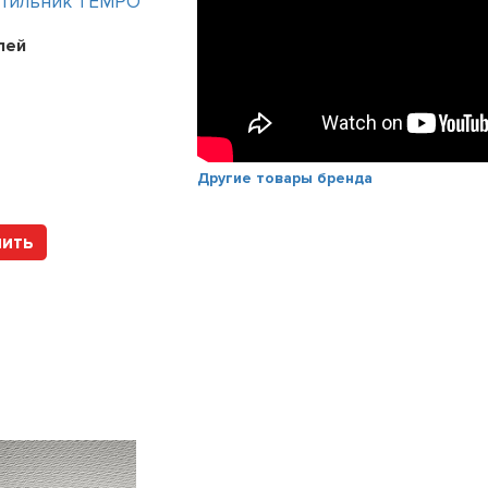
етильник TEMPO
Интерьерный светильник TEMPO
лей
Цена:
241200
рублей
Арт. 112317 HOLTZ
Другие товары бренда
пить
Купить