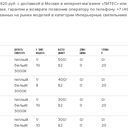
9820 руб. с доставкой в Москве в интернет-магазине «ЛИТЕС» ил
ке, гарантии и возврате позвонив оператору по телефону: +7 (4
ованных на рынке моделей в категории Интерьерные светильники.
ЦВЕТНОСТЬ/
К. ЛАМП/
ВЫСОТА/
ДЛИНА/
ГЛУБИНА/
ТЕМПЕРАТУРА
МОЩНОСТЬ
ДИАМЕТР
ШИРИНА
IP
теплый
1/
500/
0/
0/
белый/
10
82
0
20
3000К
теплый
1/
400/
0/
0/
белый/
8
82
0
20
3000К
теплый
1/
300/
0/
0/
белый/
10
82
0
20
3000К
теплый
1/
300/
0/
0/
белый/
10
82
0
20