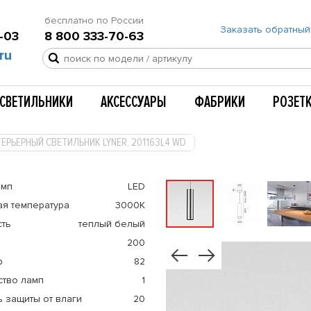
бесплатно по России
Заказать обратный
-03
8 800 333-70-63
ru
СВЕТИЛЬНИКИ
АКСЕССУАРЫ
ФАБРИКИ
РОЗЕТ
ЕРЬЕРНЫЙ СВЕТИЛЬНИК LYNER, 201163L4 WD
амп
LED
ая температура
3000К
сть
теплый белый
200
р
82
ство ламп
1
 защиты от влаги
20