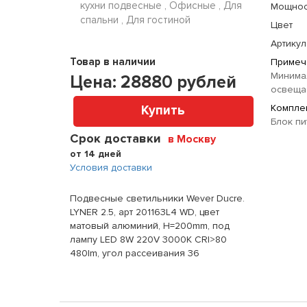
кухни подвесные , Офисные , Для
Мощнос
спальни , Для гостиной
Цвет
Артикул
Товар в наличии
Примеч
Минима
Цена:
28880
рублей
освещае
Комплек
Купить
Блок пи
Срок доставки
в Москву
от 14 дней
Условия доставки
Подвесные светильники Wever Ducre.
LYNER 2.5, арт 201163L4 WD, цвет
матовый алюминий, H=200mm, под
лампу LED 8W 220V 3000K CRI>80
480lm, угол рассеивания 36