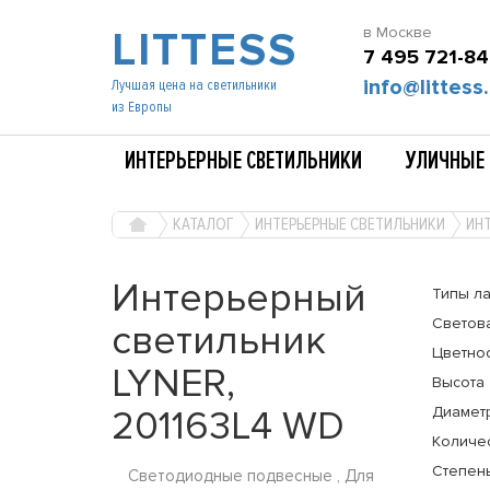
LITTESS
в Москве
7 495 721-84
info@littess.
Лучшая цена на светильники
из Европы
ИНТЕРЬЕРНЫЕ СВЕТИЛЬНИКИ
УЛИЧНЫЕ 
КАТАЛОГ
ИНТЕРЬЕРНЫЕ СВЕТИЛЬНИКИ
ИНТ
Интерьерный
Типы л
Светов
светильник
Цветно
LYNER,
Высота
201163L4 WD
Диамет
Количе
Степень
Светодиодные подвесные , Для