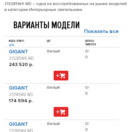
213285W4 WD – одна из восстребованных на рынке моделей
в категории Интерьерные светильники.
ВАРИАНТЫ МОДЕЛИ
Показать все
МОДЕЛЬ, АРТИКУЛ,
ЦВЕТ
ЦВЕТНОСТЬ/
ТЕМПЕРАТУРА
ЦЕНА
GIGANT
белый
0/
0
213285W6 WD
243 520 р.
GIGANT
белый
0/
0
213185W6 WD
174 594 р.
GIGANT
белый
0/
0
213185W4 WD