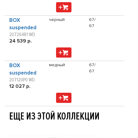
BOX
черный
67/
67
suspended
207264B1 WD
24 539 р.
BOX
медный
67/
67
suspended
207120P0 WD
12 027 р.
ЕЩЕ ИЗ ЭТОЙ КОЛЛЕКЦИИ