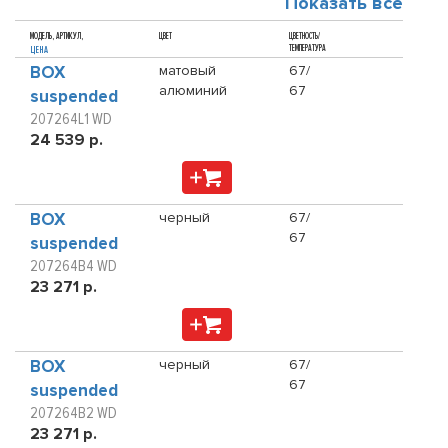
Показать все
МОДЕЛЬ, АРТИКУЛ,
ЦВЕТ
ЦВЕТНОСТЬ/
ТЕМПЕРАТУРА
ЦЕНА
BOX
матовый
67/
алюминий
67
suspended
207264L1 WD
24 539 р.
BOX
черный
67/
67
suspended
207264B4 WD
23 271 р.
BOX
черный
67/
67
suspended
207264B2 WD
23 271 р.