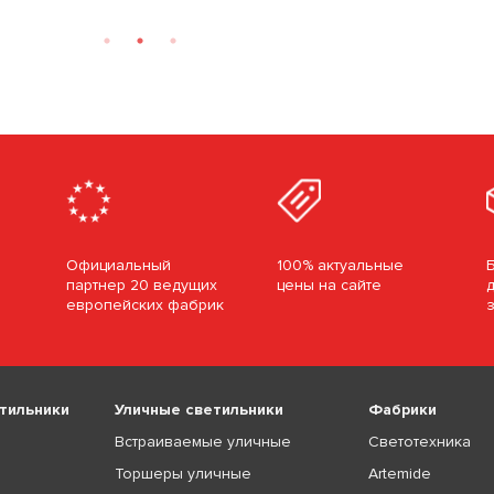
Официальный
100% актуальные
партнер 20 ведущих
цены на сайте
европейских фабрик
тильники
Уличные светильники
Фабрики
Встраиваемые уличные
Светотехника
Торшеры уличные
Artemide