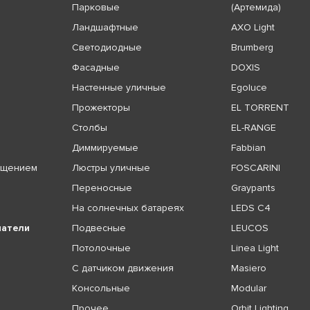
Парковые
(Артемида)
Ландшафтные
AXO Light
Светодиодные
Brumberg
Фасадные
DOXIS
Настенные уличные
Egoluce
Прожекторы
EL TORRENT
Столбы
EL-RANGE
Диммируемые
Fabbian
ещением
Люстры уличные
FOSCARINI
Переносные
Graypants
На солнечных батареях
LEDS C4
чатели
Подвесные
LEUCOS
Потолочные
Linea Light
С датчиком движения
Masiero
Консольные
Modular
Прочее
Orbit Lighting