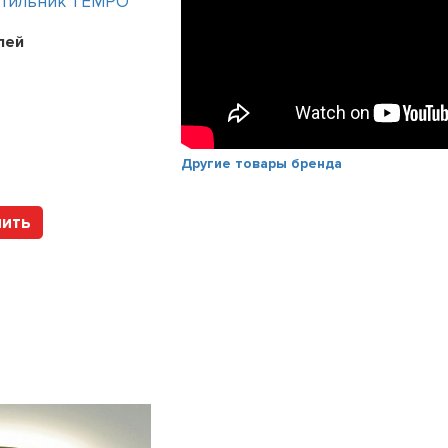
етильник TEMPO
Интерьерный светильник TEMPO
лей
Цена:
241200
рублей
Арт. 112317 HOLTZ
Другие товары бренда
пить
Купить