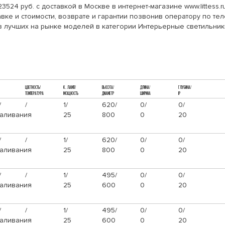
3524 руб. с доставкой в Москве в интернет-магазине www.littess
ке и стоимости, возврате и гарантии позвонив оператору по теле
з лучших на рынке моделей в категории Интерьерные светильник
ЦВЕТНОСТЬ/
К. ЛАМП/
ВЫСОТА/
ДЛИНА/
ГЛУБИНА/
ТЕМПЕРАТУРА
МОЩНОСТЬ
ДИАМЕТР
ШИРИНА
IP
/
/
1/
620/
0/
0/
аливания
25
800
0
20
/
/
1/
620/
0/
0/
аливания
25
800
0
20
/
/
1/
495/
0/
0/
аливания
25
600
0
20
/
/
1/
495/
0/
0/
аливания
25
600
0
20