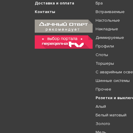
Доставка и оплата
Бра
Контакты
Встраиваемые
Настольные
Накладные
Диммируемые
Профили
Споты
Торшеры
С аварийным осв
Шинные системы
Прочее
Розетки и выклю
Алый
Белый матовый
Золото
Медь