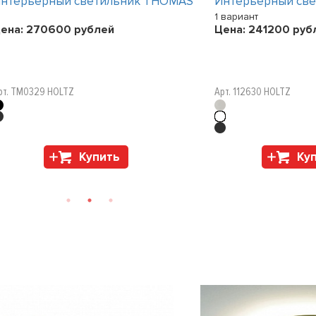
нтерьерный светильник THOMAS
Интерьерный св
1 вариант
ена:
270600
рублей
Цена:
241200
руб
рт. TM0329 HOLTZ
Арт. 112630 HOLTZ
Купить
Ку