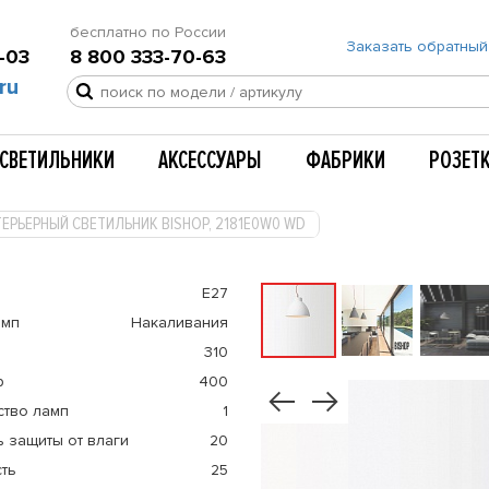
бесплатно по России
Заказать обратный
-03
8 800 333-70-63
ru
СВЕТИЛЬНИКИ
АКСЕССУАРЫ
ФАБРИКИ
РОЗЕТ
ЕРЬЕРНЫЙ СВЕТИЛЬНИК BISHOP, 2181E0W0 WD
E27
амп
Накаливания
310
р
400
ство ламп
1
 защиты от влаги
20
ть
25