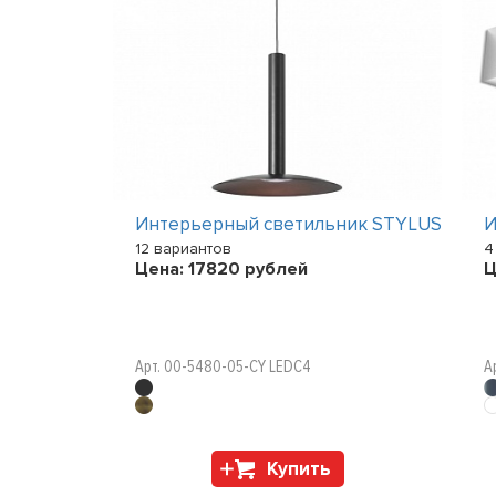
ик REM
Интерьерный светильник STYLUS
И
12 вариантов
4
Цена:
17820
рублей
Ц
Арт. 00-5480-05-CY LEDC4
А
Купить