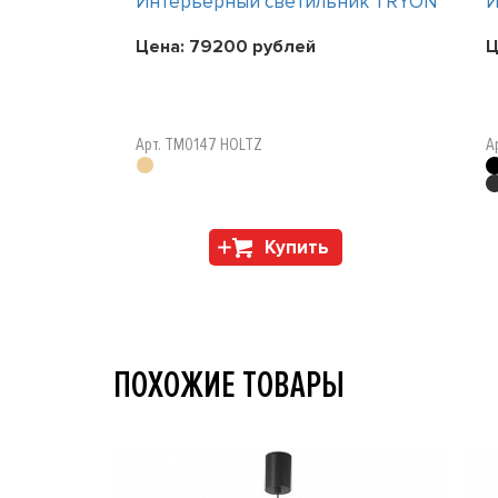
ник TRYON
Интерьерный светильник TRYON
И
Цена:
79200
рублей
Ц
Арт. TM0147 HOLTZ
А
Купить
ПОХОЖИЕ ТОВАРЫ