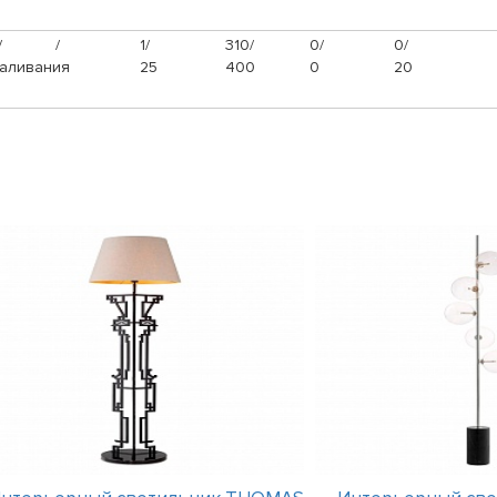
/
/
1/
310/
0/
0/
аливания
25
400
0
20