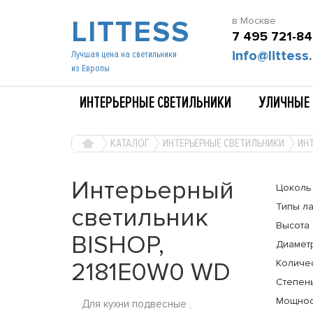
LITTESS
в Москве
7 495 721-84
info@littess.
Лучшая цена на светильники
из Европы
ИНТЕРЬЕРНЫЕ СВЕТИЛЬНИКИ
УЛИЧНЫЕ 
КАТАЛОГ
ИНТЕРЬЕРНЫЕ СВЕТИЛЬНИКИ
ИНТ
Интерьерный
Цоколь
Типы л
светильник
Высота
BISHOP,
Диамет
2181E0W0 WD
Количе
Степень
Мощнос
Для кухни подвесные ,