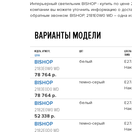
Интерьерный светильник BISHOP - купить по цене 2
компании вы можете уточнить информацию о достав
обратным звонком. BISHOP, 2181E0W0 WD – одна и
ВАРИАНТЫ МОДЕЛИ
МОДЕЛЬ, АРТИКУЛ,
ЦВЕТ
ЦОКОЛЬ/
ЛАМПА
ЦЕНА
BISHOP
белый
E27
Нак
2183E0W0 WD
78 764 р.
BISHOP
темно-серый
E27
Нак
2183E0D0 WD
78 764 р.
BISHOP
белый
E27
Нак
2182E0W0 WD
52 338 р.
BISHOP
темно-серый
E27
Нак
2182E0D0 WD