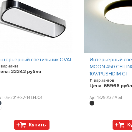
нтерьерный светильник OVAL
Интерьерный све
 варианта
MOON 450 CEILIN
ена:
22242
рубля
10V/PUSHDIM GI
11 вариантов
Цена:
65966
рубл
рт. 05-2019-S2-14 LEDC4
Арт. 13290132 Mod
Купить
К