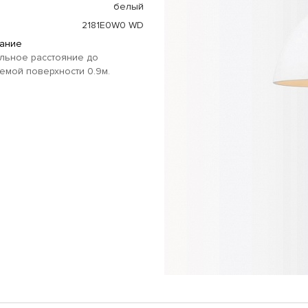
белый
2181E0W0 WD
ание
льное расстояние до
мой поверхности 0.9м.