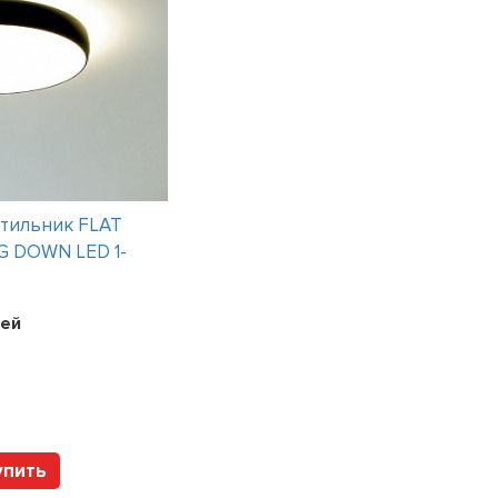
тильник FLAT
Интерьерный светильник CHIME
G DOWN LED 1-
09 LT
Цена:
119400
рублей
ей
Арт. LTCHIMERICRE27 Vist
упить
Купить