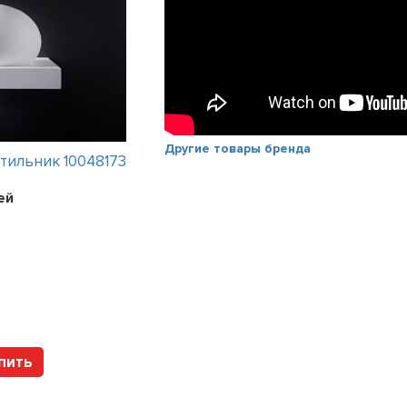
Другие товары бренда
тильник 10048173
Интерьерный светильник Flat mo
18 вариантов
ей
Цена:
79356
рублей
Арт. 12855032 Mod
пить
Купить