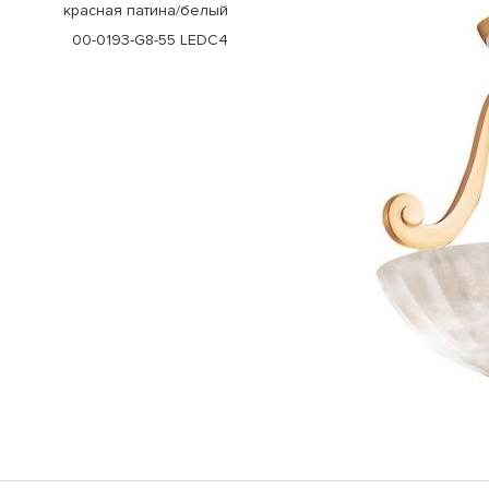
красная патина/белый
00-0193-G8-55 LEDC4