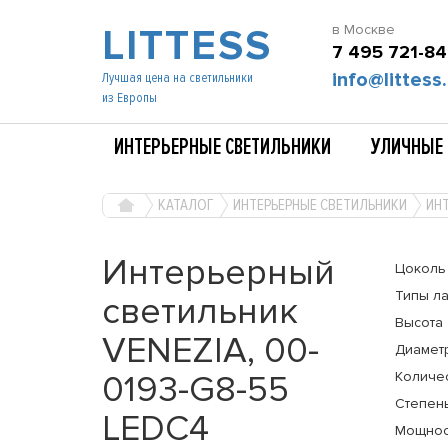
LITTESS
в Москве
7 495 721-84
info@littess.
Лучшая цена на светильники
из Европы
ИНТЕРЬЕРНЫЕ СВЕТИЛЬНИКИ
УЛИЧНЫЕ 
КАТАЛОГ
ИНТЕРЬЕРНЫЕ СВЕТИЛЬНИКИ
ИНТ
Интерьерный
Цоколь
Типы л
светильник
Высота
VENEZIA, 00-
Диамет
0193-G8-55
Количе
Степень
LEDC4
Мощнос