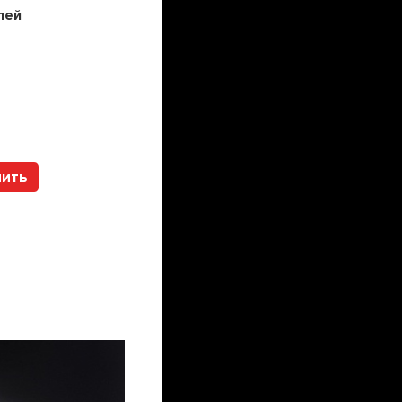
лей
Цена:
241200
рублей
Арт. 112317 HOLTZ
пить
Купить