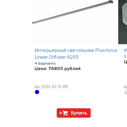
ик RIFLESSO
Интерьерный светильник Plusminus
И
Linear Diffuser 6255
3
Ц
4 варианта
Цена:
76800
рублей
st
Арт. 6255-42-10 VIB
А
Купить