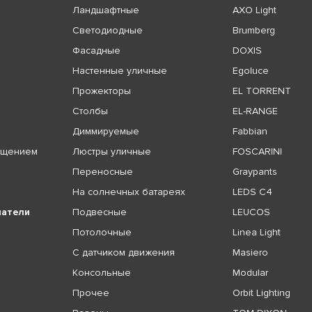
Ландшафтные
AXO Light
Светодиодные
Brumberg
Фасадные
DOXIS
Настенные уличные
Egoluce
Прожекторы
EL TORRENT
Столбы
EL-RANGE
Диммируемые
Fabbian
ещением
Люстры уличные
FOSCARINI
Переносные
Graypants
На солнечных батареях
LEDS C4
чатели
Подвесные
LEUCOS
Потолочные
Linea Light
С датчиком движения
Masiero
Консольные
Modular
Прочее
Orbit Lighting