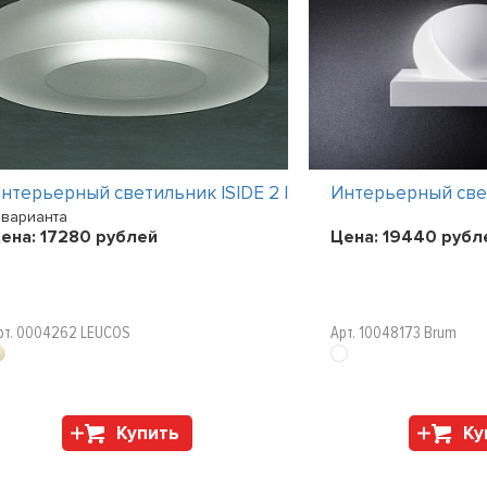
нтерьерный светильник ISIDE 2 I
Интерьерный све
 варианта
ена:
17280
рублей
Цена:
19440
рубл
рт. 0004262 LEUCOS
Арт. 10048173 Brum
Купить
Ку