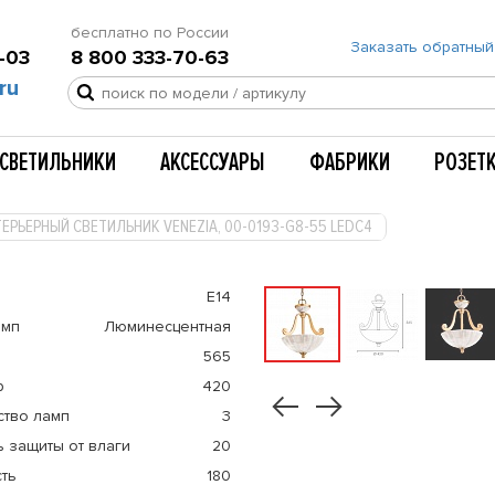
бесплатно по России
Заказать обратный
-03
8 800 333-70-63
ru
СВЕТИЛЬНИКИ
АКСЕССУАРЫ
ФАБРИКИ
РОЗЕТ
ЕРЬЕРНЫЙ СВЕТИЛЬНИК VENEZIA, 00-0193-G8-55 LEDC4
E14
амп
Люминесцентная
565
р
420
ство ламп
3
 защиты от влаги
20
ть
180