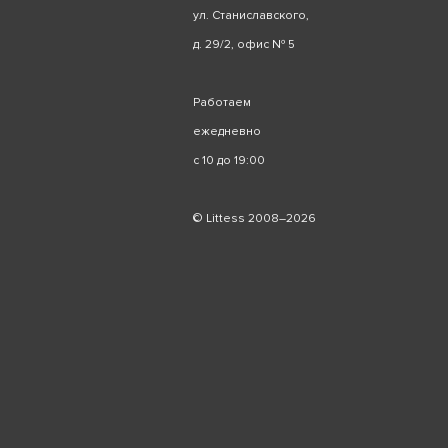
ул. Станиславского,
д. 29/2, офис № 5
Работаем
ежедневно
с 10 до 19:00
© Littess 2008–2026