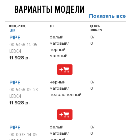
ВАРИАНТЫ МОДЕЛИ
Показать все
МОДЕЛЬ, АРТИКУЛ,
ЦВЕТ
ЦВЕТНОСТЬ/
ТЕМПЕРАТУРА
ЦЕНА
PIPE
белый
0/
матовый/
0
00-5456-14-05
черный
LEDC4
матовый
11 928 р.
PIPE
черный
0/
матовый/
0
00-5456-05-23
позолоченный
LEDC4
11 928 р.
PIPE
белый
0/
матовый/
0
00-0073-14-05
черный