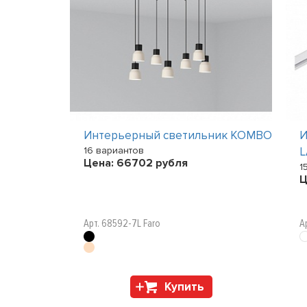
ик
Интерьерный светильник KOMBO
И
16 вариантов
L
Цена:
66702
рубля
1
Ц
Арт. 68592-7L Faro
А
Купить