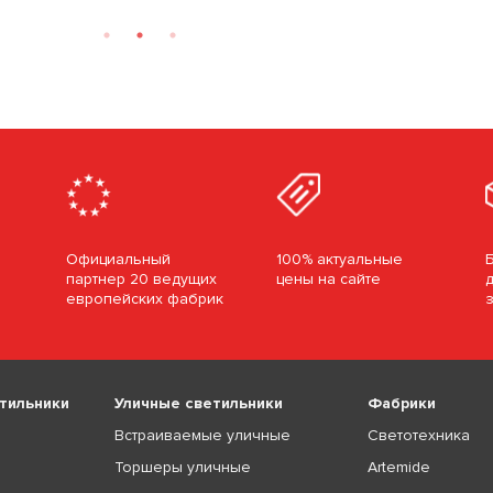
Официальный
100% актуальные
партнер 20 ведущих
цены на сайте
европейских фабрик
тильники
Уличные светильники
Фабрики
Встраиваемые уличные
Светотехника
Торшеры уличные
Artemide