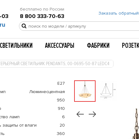
бесплатно по России
Заказать обратный
-03
8 800 333-70-63
ru
СВЕТИЛЬНИКИ
АКСЕССУАРЫ
ФАБРИКИ
РОЗЕТ
ЕРЬЕРНЫЙ СВЕТИЛЬНИК PENDANTS, 00-0695-50-87 LEDC4
E27
амп
Люминесцентная
950
р
910
ство ламп
6
 защиты от влаги
20
ть
360