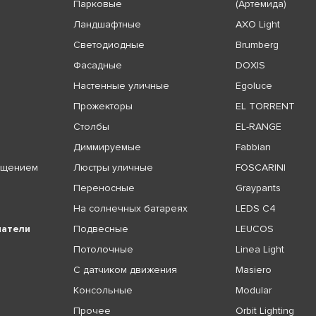
Парковые
(Артемида)
Ландшафтные
AXO Light
Светодиодные
Brumberg
Фасадные
DOXIS
Настенные уличные
Egoluce
Прожекторы
EL TORRENT
Столбы
EL-RANGE
Диммируемые
Fabbian
ещением
Люстры уличные
FOSCARINI
Переносные
Graypants
На солнечных батареях
LEDS C4
чатели
Подвесные
LEUCOS
Потолочные
Linea Light
С датчиком движения
Masiero
Консольные
Modular
Прочее
Orbit Lighting