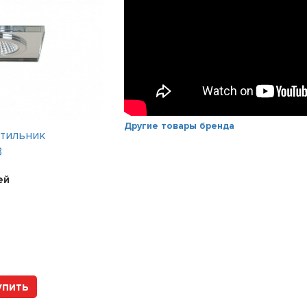
Другие товары бренда
тильник
Интерьерный светильник ASSIBA
3
SP
2 варианта
ей
Цена:
128400
рублей
Арт. ASSIBA/SP/2 Vist
6 цветов
упить
Купить