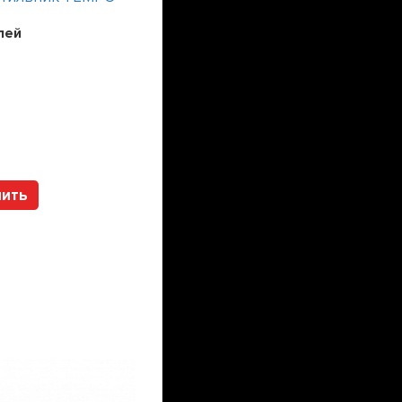
лей
Цена:
241200
рублей
Арт. 112317 HOLTZ
пить
Купить