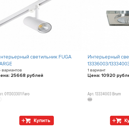
нтерьерный светильник FUGA
Интерьерный све
ARGE
13336003/1333400
5 вариантов
1 вариант
ена:
25668
рублей
Цена:
10920
рубл
рт. 011303301 Faro
Арт. 13334003 Brum
Купить
К