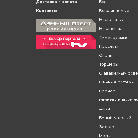
Доставка и оплата
Бра
Контакты
Встраиваемые
Настольные
Накладные
Диммируемые
Профили
Споты
Торшеры
С аварийным осв
Шинные системы
Прочее
Розетки и выклю
Алый
Белый матовый
Золото
Медь