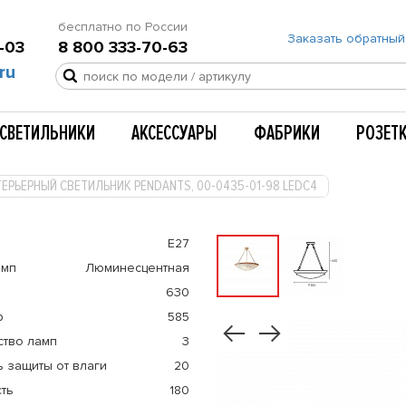
бесплатно по России
Заказать обратный
-03
8 800 333-70-63
ru
СВЕТИЛЬНИКИ
АКСЕССУАРЫ
ФАБРИКИ
РОЗЕТ
ЕРЬЕРНЫЙ СВЕТИЛЬНИК PENDANTS, 00-0435-01-98 LEDC4
E27
амп
Люминесцентная
630
р
585
ство ламп
3
 защиты от влаги
20
ть
180