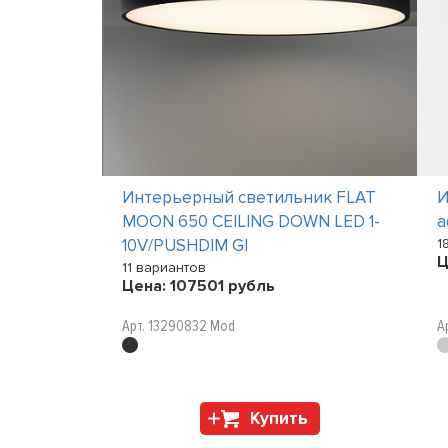
ик TUBE FAN
Интерьерный светильник FLAT
И
MOON 650 CEILING DOWN LED 1-
a
10V/PUSHDIM GI
1
Ц
11 вариантов
Цена:
107501
рубль
Арт. 13290832 Mod
А
Купить