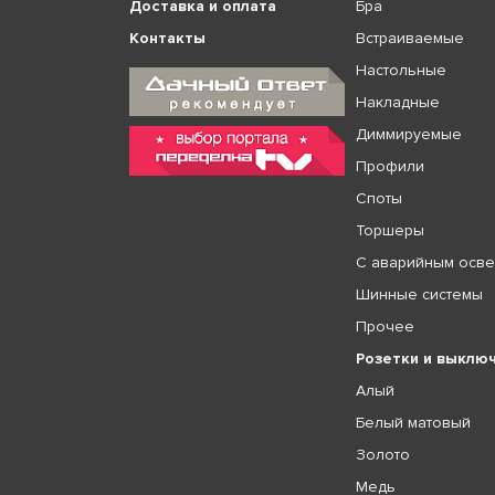
Доставка и оплата
Бра
Контакты
Встраиваемые
Настольные
Накладные
Диммируемые
Профили
Споты
Торшеры
С аварийным осв
Шинные системы
Прочее
Розетки и выклю
Алый
Белый матовый
Золото
Медь