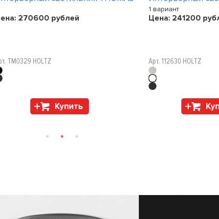
1 вариант
ена:
270600
рублей
Цена:
241200
руб
рт. TM0329 HOLTZ
Арт. 112630 HOLTZ
Купить
Ку