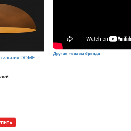
Другие товары бренда
етильник DOME
Интерьерный светильник WANT-IT
3 варианта
Цена:
52887
рублей
лей
Арт. 275138292ED8B-MMAT DL
упить
Купить