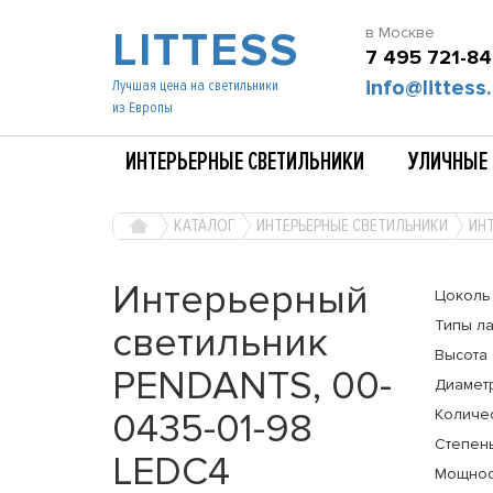
LITTESS
в Москве
7 495 721-84
info@littess.
Лучшая цена на светильники
из Европы
ИНТЕРЬЕРНЫЕ СВЕТИЛЬНИКИ
УЛИЧНЫЕ 
КАТАЛОГ
ИНТЕРЬЕРНЫЕ СВЕТИЛЬНИКИ
ИНТ
Интерьерный
Цоколь
Типы л
светильник
Высота
PENDANTS, 00-
Диамет
0435-01-98
Количе
Степень
LEDC4
Мощнос