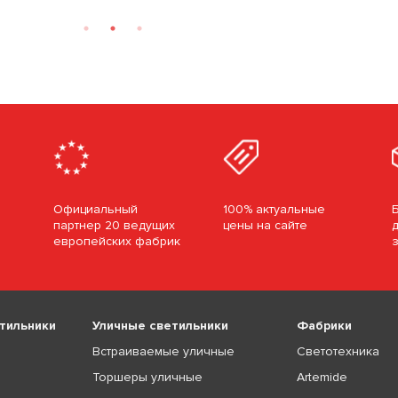
Официальный
100% актуальные
партнер 20 ведущих
цены на сайте
европейских фабрик
тильники
Уличные светильники
Фабрики
Встраиваемые уличные
Светотехника
Торшеры уличные
Artemide