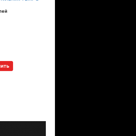
лей
Цена:
241200
рублей
Арт. 112317 HOLTZ
пить
Купить