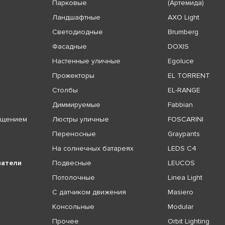
Парковые
(Артемида)
Ландшафтные
AXO Light
Светодиодные
Brumberg
Фасадные
DOXIS
Настенные уличные
Egoluce
Прожекторы
EL TORRENT
Столбы
EL-RANGE
Диммируемые
Fabbian
ещением
Люстры уличные
FOSCARINI
Переносные
Graypants
На солнечных батареях
LEDS C4
чатели
Подвесные
LEUCOS
Потолочные
Linea Light
С датчиком движения
Masiero
Консольные
Modular
Прочее
Orbit Lighting