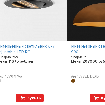
нтерьерный светильник K77
Интерьерный св
djustable LED RG
900
8 вариантов
1 вариант
ена:
11675
рублей
Цена:
207000
руб
рт. 14051071 Mod
Арт. 105.38.15 DOXIS
Купить
К