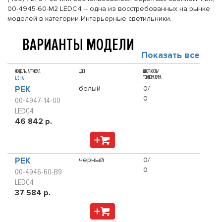
00-4945-60-M2 LEDC4 – одна из восстребованных на рынке
моделей в категории Интерьерные светильники.
ВАРИАНТЫ МОДЕЛИ
Показать все
МОДЕЛЬ, АРТИКУЛ,
ЦВЕТ
ЦВЕТНОСТЬ/
ТЕМПЕРАТУРА
ЦЕНА
PEK
белый
0/
0
00-4947-14-00
LEDC4
46 842 р.
PEK
черный
0/
0
00-4946-60-B9
LEDC4
37 584 р.