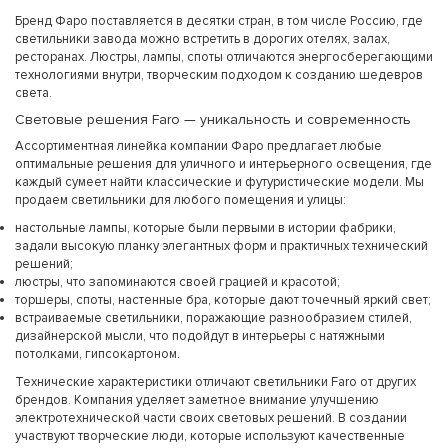
Бренд Фаро поставляется в десятки стран, в том числе Россию, где
светильники завода можно встретить в дорогих отелях, залах,
ресторанах. Люстры, лампы, споты отличаются энергосберегающими
технологиями внутри, творческим подходом к созданию шедевров
света.
Световые решения Faro — уникальность и современность
Ассортиментная линейка компании Фаро предлагает любые
оптимальные решения для уличного и интерьерного освещения, где
каждый сумеет найти классические и футуристические модели. Мы
продаем светильники для любого помещения и улицы:
настольные лампы, которые были первыми в истории фабрики,
задали высокую планку элегантных форм и практичных технический
решений;
люстры, что запоминаются своей грацией и красотой;
торшеры, споты, настенные бра, которые дают точечный яркий свет;
встраиваемые светильники, поражающие разнообразием стилей,
дизайнерской мысли, что подойдут в интерьеры с натяжными
потолками, гипсокартоном.
Технические характеристики отличают светильники Faro от других
брендов. Компания уделяет заметное внимание улучшению
электротехнической части своих световых решений. В создании
участвуют творческие люди, которые используют качественные