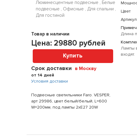
Люминесцентные подвесные , Белые
Мощнос
подвесные , Офисные , Для спальни ,
Цвет
Для гостиной
Артикул
Примеч
Товар в наличии
Длина п
Цена:
29880
рублей
Комплек
Лампы в
входят.
Купить
Срок доставки
в Москву
от 14 дней
Условия доставки
Подвесные светильники Faro. VESPER,
арт 29986, цвет белый/белый, L=600
W=200мм, под лампы 2xE27 20W