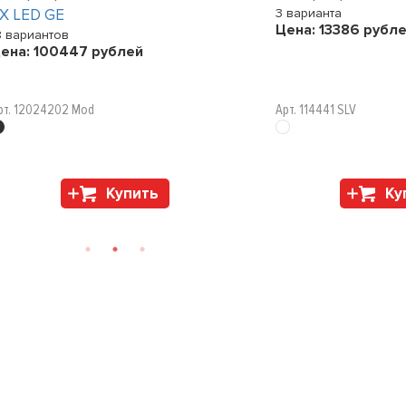
X LED GE
3 варианта
Цена:
13386
рубле
8 вариантов
ена:
100447
рублей
рт. 12024202 Mod
Арт. 114441 SLV
Купить
Ку