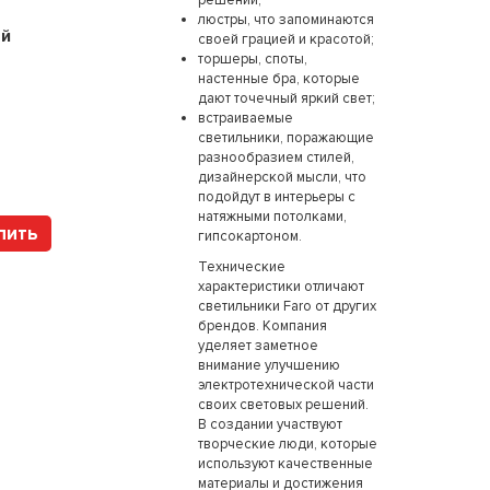
решений;
5 вариантов
люстры, что запоминаются
й
Цена:
17232
рубля
своей грацией и красотой;
торшеры, споты,
настенные бра, которые
дают точечный яркий свет;
встраиваемые
Арт. P3938B Brum
светильники, поражающие
разнообразием стилей,
дизайнерской мысли, что
подойдут в интерьеры с
натяжными потолками,
пить
Купить
гипсокартоном.
Технические
характеристики отличают
светильники Faro от других
брендов. Компания
уделяет заметное
внимание улучшению
электротехнической части
своих световых решений.
В создании участвуют
творческие люди, которые
используют качественные
материалы и достижения