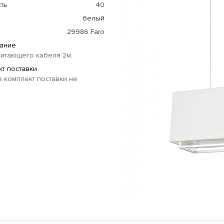
ть
40
белый
29986 Faro
ание
итающего кабеля 2м.
т поставки
 комплект поставки не