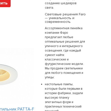
пить
Купить
созданию шедевров
света.
Световые решения Faro
— уникальность и
современность
Ассортиментная линейка
компании Фаро
предлагает любые
оптимальные решения для
уличного и интерьерного
освещения, где каждый
сумеет найти
классические и
футуристические модели.
Мы продаем светильники
для любого помещения и
улицы:
настольные лампы,
которые были первыми в
истории фабрики, задали
высокую планку
элегантных форм и
практичных технический
тильник PATTA-F
Интерьерный светильник P3938