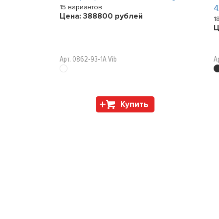
15 вариантов
4
Цена:
388800
рублей
1
Ц
Арт. 0862-93-1A Vib
А
Купить