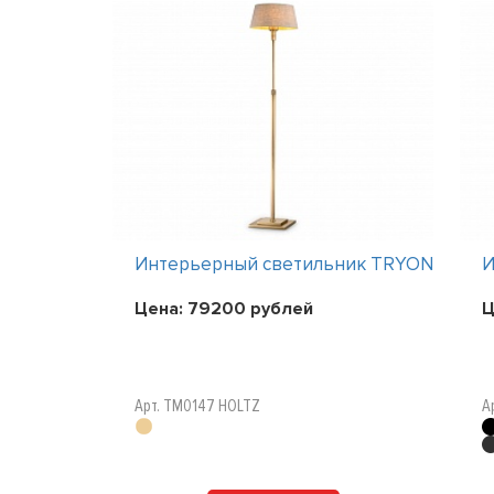
ник TRYON
Интерьерный светильник TRYON
И
Цена:
79200
рублей
Ц
Арт. TM0147 HOLTZ
А