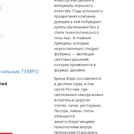
новаторский дизайн и
материалы хорошего
качества. Годы успешного
процветания компании,
доверия к ней побуждают
купить светильники faro в
стиле технологического
«ноу-хау». А главные
принципы, которым
неукоснительно следует
фабрика, — эволюция
световых решений,
которая проявляется в
формах, дизайне.
етильник TEMPO
Интерьерный светильник TEMPO
Бренд Фаро поставляется
лей
Цена:
241200
рублей
в десятки стран, в том
числе Россию, где
светильники завода можно
встретить в дорогих
отелях, залах, ресторанах.
Арт. 112317 HOLTZ
Люстры, лампы, споты
отличаются
энергосберегающими
технологиями внутри,
творческим подходом к