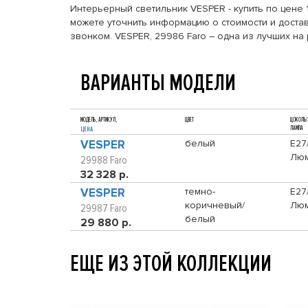
Интерьерный светильник VESPER - купить по цене 
можете уточнить информацию о стоимости и достав
звонком. VESPER, 29986 Faro – одна из лучших на
ВАРИАНТЫ МОДЕЛИ
МОДЕЛЬ, АРТИКУЛ,
ЦВЕТ
ЦОКОЛЬ/
ЛАМПА
ЦЕНА
VESPER
белый
E27
Люм
29988 Faro
32 328 р.
VESPER
темно-
E27
коричневый/
Люм
29987 Faro
белый
29 880 р.
ЕЩЕ ИЗ ЭТОЙ КОЛЛЕКЦИИ