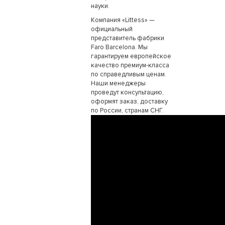
науки.
Компания «Littess» —
официальный
представитель фабрики
Faro Barcelona. Мы
гарантируем европейское
качество премиум-класса
по справедливым ценам.
Наши менеджеры
проведут консультацию,
оформят заказ, доставку
по России, странам СНГ.