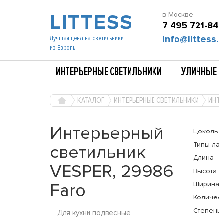
LITTESS
в Москве
7 495 721-84
info@littess.
Лучшая цена на светильники
из Европы
ИНТЕРЬЕРНЫЕ СВЕТИЛЬНИКИ
УЛИЧНЫЕ 
КАТАЛОГ
ИНТЕРЬЕРНЫЕ СВЕТИЛЬНИКИ
ИНТ
Интерьерный
Цоколь
Типы л
светильник
Длина
VESPER, 29986
Высота
Faro
Ширина
Количе
Степень
Для кухни подвесные ,