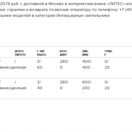
12578 руб. с доставкой в Москве в интернет-магазине «ЛИТЕС» и
ке, гарантии и возврате позвонив оператору по телефону: +7 (49
 рынке моделей в категории Интерьерные светильники.
ЦВЕТНОСТЬ/
К. ЛАМП/
ВЫСОТА/
ДЛИНА/
ГЛУБИНА/
ТЕМПЕРАТУРА
МОЩНОСТЬ
ДИАМЕТР
ШИРИНА
IP
/
/
3/
280/
400/
0/
инесцентная
60
0
400
20
/
/
2/
280/
600/
0/
инесцентная
40
0
200
20