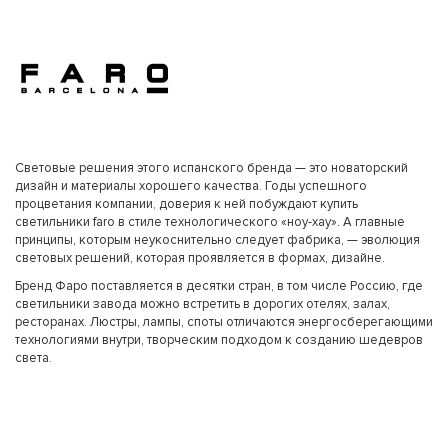
Световые решения этого испанского бренда — это новаторский
дизайн и материалы хорошего качества. Годы успешного
процветания компании, доверия к ней побуждают купить
светильники faro в стиле технологического «ноу-хау». А главные
принципы, которым неукоснительно следует фабрика, — эволюция
световых решений, которая проявляется в формах, дизайне.
Бренд Фаро поставляется в десятки стран, в том числе Россию, где
светильники завода можно встретить в дорогих отелях, залах,
ресторанах. Люстры, лампы, споты отличаются энергосберегающими
технологиями внутри, творческим подходом к созданию шедевров
света.
Световые решения Faro — уникальность и современность
Ассортиментная линейка компании Фаро предлагает любые
оптимальные решения для уличного и интерьерного освещения, где
каждый сумеет найти классические и футуристические модели. Мы