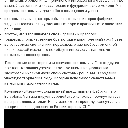
оптимальные решения для уличного и интерьерного освещения, где
каждый сумеет найти классические и футуристические модели. Мы
продаем светильники для любого помещения и улицы:
настольные лампы, которые были первыми в истории фабрики,
задали высокую планку элегантных форм и практичных технический
решений;
люстры, что запоминаются своей грацией и красотой;
торшеры, споты, настенные бра, которые дают точечный яркий свет;
встраиваемые светильники, поражающие разнообразием стилей,
дизайнерской мысли, что подойдут в интерьеры с натяжными
потолками, гипсокартоном.
Технические характеристики отличают светильники Faro от других
брендов. Компания уделяет заметное внимание улучшению
электротехнической части своих световых решений. В создании
участвуют творческие люди, которые используют качественные
материалы и достижения науки.
Компания «Littess» — официальный представитель фабрики Faro
Barcelona. Мы гарантируем европейское качество премиум-класса
по справедливым ценам. Наши менеджеры проведут консультацию,
оформят заказ, доставку по России, странам СНГ.