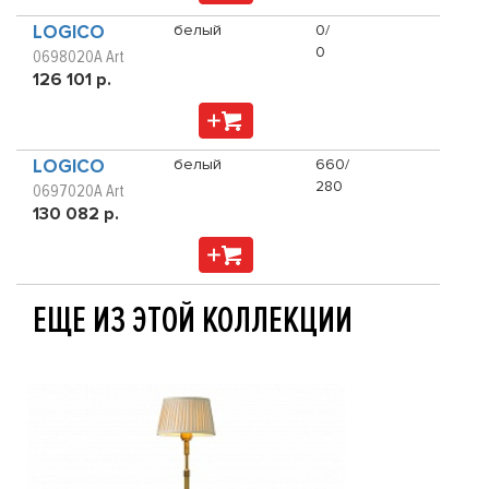
LOGICO
белый
0/
0
0698020A Art
126 101 р.
LOGICO
белый
660/
280
0697020A Art
130 082 р.
ЕЩЕ ИЗ ЭТОЙ КОЛЛЕКЦИИ