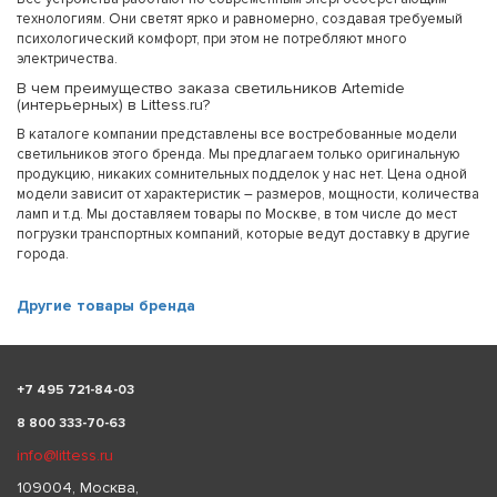
технологиям. Они светят ярко и равномерно, создавая требуемый
психологический комфорт, при этом не потребляют много
электричества.
В чем преимущество заказа светильников Artemide
(интерьерных) в Littess.ru?
В каталоге компании представлены все востребованные модели
светильников этого бренда. Мы предлагаем только оригинальную
продукцию, никаких сомнительных подделок у нас нет. Цена одной
модели зависит от характеристик – размеров, мощности, количества
ламп и т.д. Мы доставляем товары по Москве, в том числе до мест
погрузки транспортных компаний, которые ведут доставку в другие
города.
Другие товары бренда
+
7 495 721-84-03
8 800 333-70-63
info@littess.ru
109004, Москва,