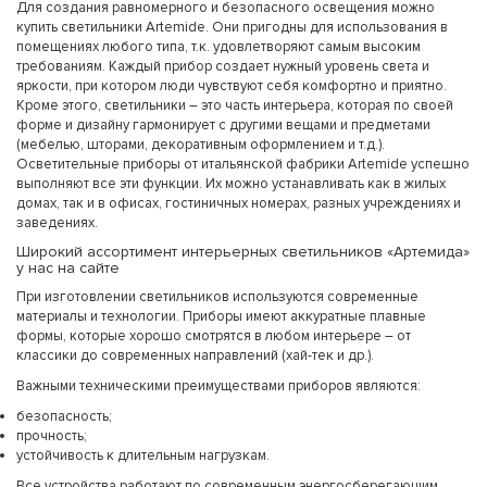
Для создания равномерного и безопасного освещения можно
купить светильники Artemide. Они пригодны для использования в
помещениях любого типа, т.к. удовлетворяют самым высоким
требованиям. Каждый прибор создает нужный уровень света и
яркости, при котором люди чувствуют себя комфортно и приятно.
Кроме этого, светильники – это часть интерьера, которая по своей
форме и дизайну гармонирует с другими вещами и предметами
(мебелью, шторами, декоративным оформлением и т.д.).
Осветительные приборы от итальянской фабрики Artemide успешно
выполняют все эти функции. Их можно устанавливать как в жилых
домах, так и в офисах, гостиничных номерах, разных учреждениях и
заведениях.
Широкий ассортимент интерьерных светильников «Артемида»
у нас на сайте
При изготовлении светильников используются современные
материалы и технологии. Приборы имеют аккуратные плавные
формы, которые хорошо смотрятся в любом интерьере – от
классики до современных направлений (хай-тек и др.).
Важными техническими преимуществами приборов являются:
безопасность;
прочность;
устойчивость к длительным нагрузкам.
Все устройства работают по современным энергосберегающим