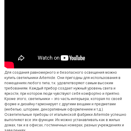
Для создания равномерного и безопасного освещения можно
купить светильники Artemide. Они пригодны для использования в
помещениях любого типа, т.к. удовлетворяют самым высоким
требованиям. Каждый прибор создает нужный уровень света и
яркости, при котором люди чувствуют себя комфортно и приятно.
Кроме этого, светильники – это часть интерьера, которая по своей
форме и дизайну гармонирует с другими вещами и предметами
(мебелью, шторами, декоративным оформлением и т.д.).
Осветительные приборы от итальянской фабрики Artemide успешно
выполняют все эти функции. Их можно устанавливать как в жилых
домах, так и в офисах, гостиничных номерах, разных учреждениях и
заведениях.