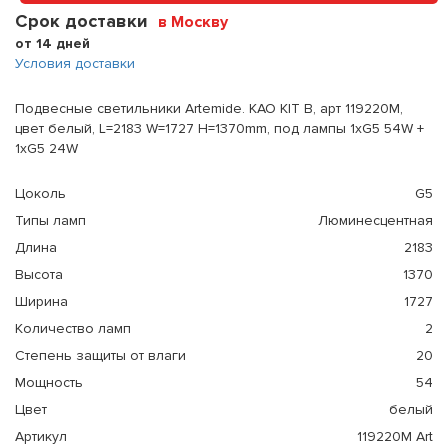
Срок доставки
в Москву
от 14 дней
Условия доставки
Подвесные светильники Artemide. KAO KIT B, арт 119220M,
цвет белый, L=2183 W=1727 H=1370mm, под лампы 1xG5 54W +
1xG5 24W
Цоколь
G5
Типы ламп
Люминесцентная
Длина
2183
Высота
1370
Ширина
1727
Количество ламп
2
Степень защиты от влаги
20
Мощность
54
Цвет
белый
Артикул
119220M Art