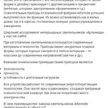
Кроме этого, светильники – это часть интерьера, которая по своей
форме и дизайну гармонирует с другими вещами и предметами
(мебелью, шторами, декоративным оформлением и т.д.).
Осветительные приборы от итальянской фабрики Artemide успешно
выполняют все эти функции. Их можно устанавливать как в жилых
домах, так и в офисах, гостиничных номерах, разных учреждениях и
заведениях.
Широкий ассортимент интерьерных светильников «Артемида»
у нас на сайте
При изготовлении светильников используются современные
материалы и технологии. Приборы имеют аккуратные плавные
формы, которые хорошо смотрятся в любом интерьере – от
классики до современных направлений (хай-тек и др.).
Важными техническими преимуществами приборов являются:
безопасность;
прочность;
устойчивость к длительным нагрузкам.
Все устройства работают по современным энергосберегающим
технологиям. Они светят ярко и равномерно, создавая требуемый
психологический комфорт, при этом не потребляют много
электричества.
В чем преимущество заказа светильников Artemide
(интерьерных) в Littess.ru?