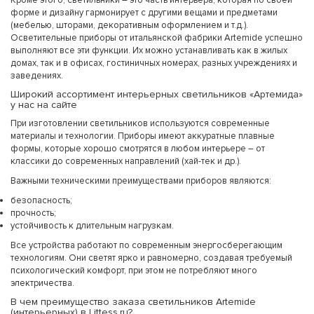
Кроме этого, светильники – это часть интерьера, которая по своей
форме и дизайну гармонирует с другими вещами и предметами
(мебелью, шторами, декоративным оформлением и т.д.).
Осветительные приборы от итальянской фабрики Artemide успешно
выполняют все эти функции. Их можно устанавливать как в жилых
домах, так и в офисах, гостиничных номерах, разных учреждениях и
заведениях.
Широкий ассортимент интерьерных светильников «Артемида»
у нас на сайте
При изготовлении светильников используются современные
материалы и технологии. Приборы имеют аккуратные плавные
формы, которые хорошо смотрятся в любом интерьере – от
классики до современных направлений (хай-тек и др.).
Важными техническими преимуществами приборов являются:
безопасность;
прочность;
устойчивость к длительным нагрузкам.
Все устройства работают по современным энергосберегающим
технологиям. Они светят ярко и равномерно, создавая требуемый
психологический комфорт, при этом не потребляют много
электричества.
В чем преимущество заказа светильников Artemide
(интерьерных) в Littess.ru?