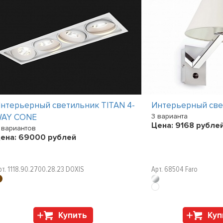
нтерьерный светильник TITAN 4-
Интерьерный св
AY CONE
3 варианта
Цена:
9168
рубле
 вариантов
ена:
69000
рублей
рт. 1118.90.2700.28.23 DOXIS
Арт. 68504 Faro
Купить
Куп