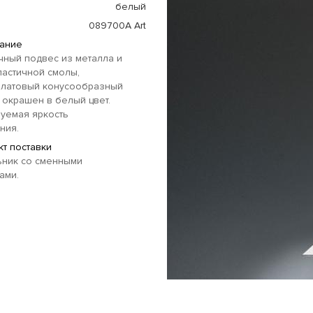
белый
089700A Art
ание
ный подвес из металла и
астичной смолы,
илатовый конусообразный
окрашен в белый цвет.
уемая яркость
ния.
т поставки
ьник со сменными
ами.