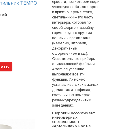
яркости, при котором люди
етильник TEMPO
Интерьерный светильник TEMPO
чувствуют себя комфортно
и приятно. Кроме этого,
лей
Цена:
241200
рублей
светильники – это часть
интерьера, которая по
своей форме и дизайну
гармонирует с другими
вещами и предметами
Арт. 112317 HOLTZ
(мебелью, шторами,
декоративным
оформлением и т.д.).
Осветительные приборы
от итальянской фабрики
пить
Купить
Artemide успешно
выполняют все эти
функции. Их можно
устанавливать как в жилых
домах, так и в офисах,
гостиничных номерах,
разных учреждениях и
заведениях.
Широкий ассортимент
интерьерных
светильников
«Артемида» у нас на