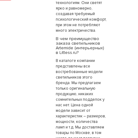
технологиям. Они светят
ярко и равномерно,
создавая требуемый
психологический комфорт,
при этом не потребляют
много электричества.
В чем преимущество
заказа светильников
Artemide (интерьерных)
в Littess.ru?
В каталоге компании
представлены все
востребованные модели
светильников этого
бренда. Мы предлагаем
только оригинальную
продукцию, никаких
сомнительных подделок у
нас нет. Цена одной
модели зависит от
характеристик – размеров,
мощности, количества
ламп и т.д. Мы доставляем
товары по Москве, в том