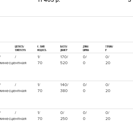
11 405 р.
5
ЦВЕТНОСТЬ/
К. ЛАМП/
ВЫСОТА/
ДЛИНА/
ГЛУБИНА/
ТЕМПЕРАТУРА
МОЩНОСТЬ
ДИАМЕТР
ШИРИНА
IP
/
/
1/
170/
0/
0/
инесцентная
70
520
0
20
/
/
1/
140/
0/
0/
инесцентная
70
380
0
20
/
/
1/
0/
0/
0/
инесцентная
70
250
0
20