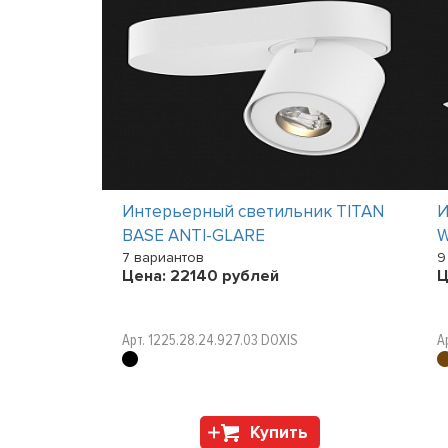
ик
Интерьерный светильник TITAN
И
BASE ANTI-GLARE
W
7 вариантов
9
Цена:
22140
рублей
Ц
Арт. 1225.28.24.927.03 DOXIS
А
Купить