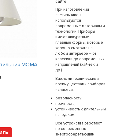
сайте
При изготовлении
светильников
используются
современные материалы и
технологии. Приборы
имеют аккуратные
плавные формы, которые
хорошо смотрятся в
любом интерьере – от
классики до современных
етильник MOMA
Интерьерный светильник 2295
направлений (хай-тек и
др.).
15 вариантов
й
Цена:
3072
рубля
Важными техническими
преимуществами приборов
являются:
безопасность;
Арт. 36304000 Brum
прочность;
устойчивость к длительным
нагрузкам.
Все устройства работают
по современным
ить
Купить
энергосберегающим