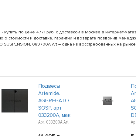
купить по цене 4771 руб. с доставкой в Москве в интернет-маг
 о стоимости и доставке, гарантии и возврате позвонив менеджер
 SUSPENSION, 089700A Art – одна из восстребованных на рынке
Подвесы
П
Artemide.
Ar
AGGREGATO
A
SOSP, арт
S
033200A, мак
D
Арт. 033200A Art
Ар