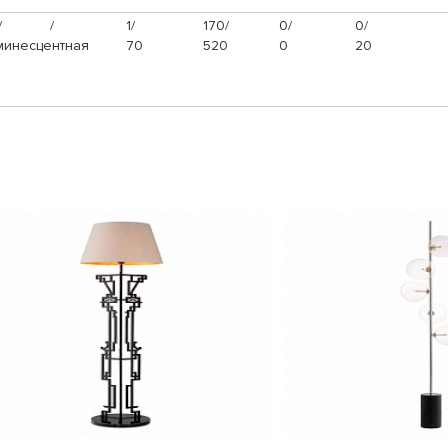
/
/
1/
170/
0/
0/
инесцентная
70
520
0
20