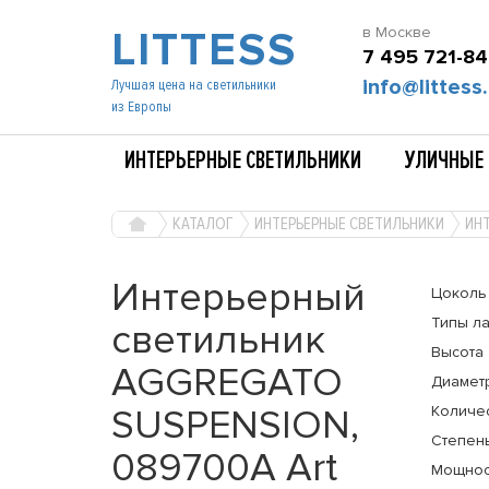
LITTESS
в Москве
7 495 721-84
info@littess.
Лучшая цена на светильники
из Европы
ИНТЕРЬЕРНЫЕ СВЕТИЛЬНИКИ
УЛИЧНЫЕ 
КАТАЛОГ
ИНТЕРЬЕРНЫЕ СВЕТИЛЬНИКИ
ИН
Интерьерный
Цоколь
Типы л
светильник
Высота
AGGREGATO
Диамет
SUSPENSION,
Количе
Степень
089700A Art
Мощнос