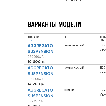
17 969 р.
ВАРИАНТЫ МОДЕЛИ
МОДЕЛЬ, АРТИКУЛ,
ЦВЕТ
ЦОКОЛЬ/
ЛАМПА
ЦЕНА
AGGREGATO
темно-серый
E27
Люм
SUSPENSION
089960A Art
19 690 р.
AGGREGATO
темно-серый
E27
Люм
SUSPENSION
089860A Art
14 203 р.
AGGREGATO
белый
E27
Люм
SUSPENSION
089410A Art