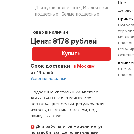
Цвет
Для кухни подвесные , Итальянские
Артикул
подвесные , Белые подвесные
Примеч
Потолоч
термопл
Товар в наличии
метакр
Цена:
8178
рублей
плафон 
Регулир
Купить
освеще
Комплек
Срок доставки
в Москву
Светил
от 14 дней
плафон
Условия доставки
Подвесные светильники Artemide.
AGGREGATO SUSPENSION, арт
089700A, цвет белый, регулируемая
яркость, H=140 мм D=380 мм, под
лампу E27 70W.
Для работы этой модели могут
понадобиться дополнительные