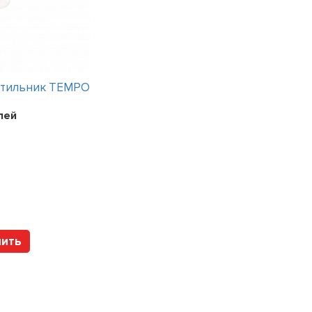
етильник TEMPO
Интерьерный светильник TEMPO
лей
Цена:
241200
рублей
Арт. 112317 HOLTZ
пить
Купить