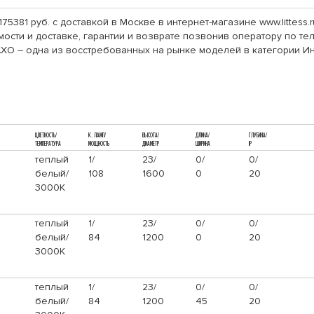
175381 руб. с доставкой в Москве в интернет-магазине www.littes
сти и доставке, гарантии и возврате позвонив оператору по тел
XO – одна из восстребованных на рынке моделей в категории И
ЦВЕТНОСТЬ/
К. ЛАМП/
ВЫСОТА/
ДЛИНА/
ГЛУБИНА/
ТЕМПЕРАТУРА
МОЩНОСТЬ
ДИАМЕТР
ШИРИНА
IP
теплый
1/
23/
0/
0/
белый/
108
1600
0
20
3000К
теплый
1/
23/
0/
0/
белый/
84
1200
0
20
3000К
теплый
1/
23/
0/
0/
белый/
84
1200
45
20