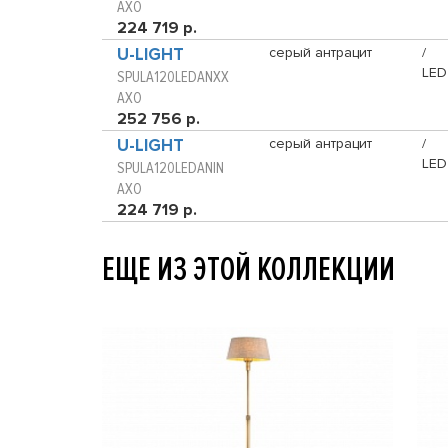
AXO
224 719 р.
U-LIGHT
серый антрацит
/
LED
SPULA120LEDANXX
AXO
252 756 р.
U-LIGHT
серый антрацит
/
LED
SPULA120LEDANIN
AXO
224 719 р.
ЕЩЕ ИЗ ЭТОЙ КОЛЛЕКЦИИ