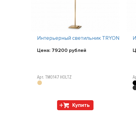
ник TRYON
Интерьерный светильник TRYON
И
Цена:
79200
рублей
Ц
Арт. TM0147 HOLTZ
А
Купить