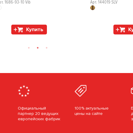
рт. 1686-93-10 Vib
Арт. 144019 SLV
Купить
К
Официальный
100% актуальные
партнер 20 ведущих
цены на сайте
европейских фабрик