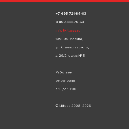
+
7 495 721-84-03
8 800 333-70-63
info@littess.ru
109004, Москва,
ул. Станиславского,
д. 29/2, офис № 5
Работаем
ежедневно
с 10 до 19:00
© Littess 2008–2026