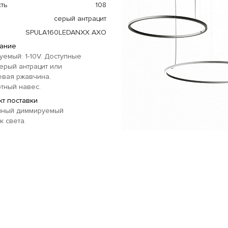
ть
108
серый антрацит
SPULA160LEDANXX AXO
ание
емый: 1-10V. Доступные
серый антрацит или
евая ржавчина.
тный навес.
т поставки
нный диммируемый
к света.