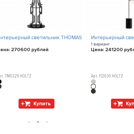
нтерьерный светильник THOMAS
Интерьерный св
1 вариант
ена:
270600
рублей
Цена:
241200
руб
рт. TM0329 HOLTZ
Арт. 112630 HOLTZ
Купить
Ку