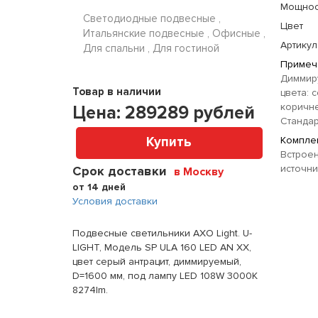
Мощнос
Светодиодные подвесные ,
Цвет
Итальянские подвесные , Офисные ,
Артикул
Для спальни , Для гостиной
Примеч
Диммиру
Товар в наличии
цвета: 
коричн
Цена:
289289
рублей
Стандар
Купить
Комплек
Встрое
источни
Срок доставки
в Москву
от 14 дней
Условия доставки
Подвесные светильники AXO Light. U-
LIGHT, Модель SP ULA 160 LED AN XX,
цвет серый антрацит, диммируемый,
D=1600 мм, под лампу LED 108W 3000K
8274lm.