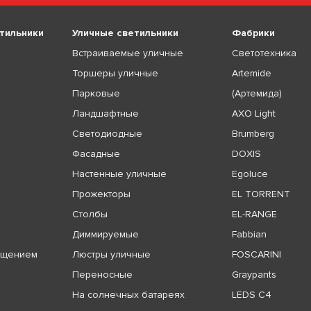
тильники
Уличные светильники
Фабрики
Встраиваемые уличные
Светотехника
Торшеры уличные
Artemide
Парковые
(Артемида)
Ландшафтные
AXO Light
Светодиодные
Brumberg
Фасадные
DOXIS
Настенные уличные
Egoluce
Прожекторы
EL TORRENT
Столбы
EL-RANGE
Диммируемые
Fabbian
ещением
Люстры уличные
FOSCARINI
Переносные
Graypants
На солнечных батареях
LEDS C4