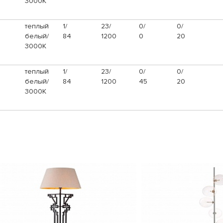
3000К
теплый
1/
23/
0/
0/
белый/
84
1200
0
20
3000К
теплый
1/
23/
0/
0/
белый/
84
1200
45
20
3000К