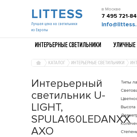
LITTESS
в Москве
7 495 721-84
info@littess.
Лучшая цена на светильники
из Европы
ИНТЕРЬЕРНЫЕ СВЕТИЛЬНИКИ
УЛИЧНЫЕ 
КАТАЛОГ
ИНТЕРЬЕРНЫЕ СВЕТИЛЬНИКИ
ИНТ
Интерьерный
Типы л
Светов
светильник U-
Цветно
LIGHT,
Высота
SPULA160LEDANXX
Диамет
Количе
AXO
Степень