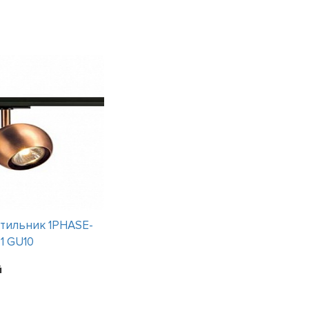
тильник 1PHASE-
Интерьерный светильник 2358
1 GU10
3 варианта
Цена:
1308
рублей
й