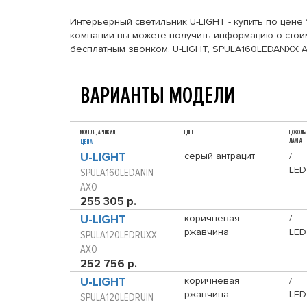
Интерьерный светильник U-LIGHT - купить по цене 
компании вы можете получить информацию о стоимо
бесплатным звонком. U-LIGHT, SPULA160LEDANXX A
ВАРИАНТЫ МОДЕЛИ
МОДЕЛЬ, АРТИКУЛ,
ЦВЕТ
ЦОКОЛЬ/
ЛАМПА
ЦЕНА
U-LIGHT
серый антрацит
/
LED
SPULA160LEDANIN
AXO
255 305 р.
U-LIGHT
коричневая
/
ржавчина
LED
SPULA120LEDRUXX
AXO
252 756 р.
U-LIGHT
коричневая
/
ржавчина
LED
SPULA120LEDRUIN