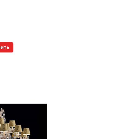
Арт. 112317 HOLTZ
пить
Купить