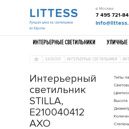
LITTESS
в Москве
7 495 721-84
info@littess.
Лучшая цена на светильники
из Европы
ИНТЕРЬЕРНЫЕ СВЕТИЛЬНИКИ
УЛИЧНЫЕ 
КАТАЛОГ
ИНТЕРЬЕРНЫЕ СВЕТИЛЬНИКИ
ИНТ
Интерьерный
Типы л
Светов
светильник
Цветно
STILLA,
Высота
E210040412
Диамет
Количе
AXO
Степень