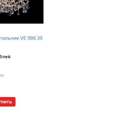
тильник VE 986 39
Интерьерный светильник TITAN 2
WAY ANTI-GLARE
5 вариантов
блей
Цена:
30420
рублей
ero
Арт. 1114.90.2700.28.11 DOXIS
упить
Купить