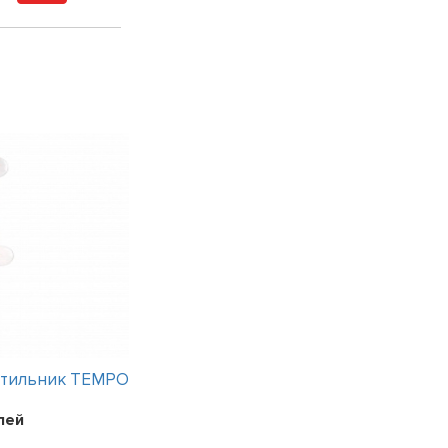
етильник TEMPO
Интерьерный светильник TEMPO
лей
Цена:
241200
рублей