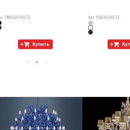
рт. TM0329 HOLTZ
Арт. 112630 HOLTZ
Купить
Ку