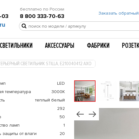
бесплатно по России
Заказать обратный
-03
8 800 333-70-63
ru
СВЕТИЛЬНИКИ
АКСЕССУАРЫ
ФАБРИКИ
РОЗЕТ
ЕРЬЕРНЫЙ СВЕТИЛЬНИК STILLA, E210040412 AXO
амп
LED
ая температура
3000К
сть
теплый белый
292
р
50
ство ламп
1
 защиты от влаги
20