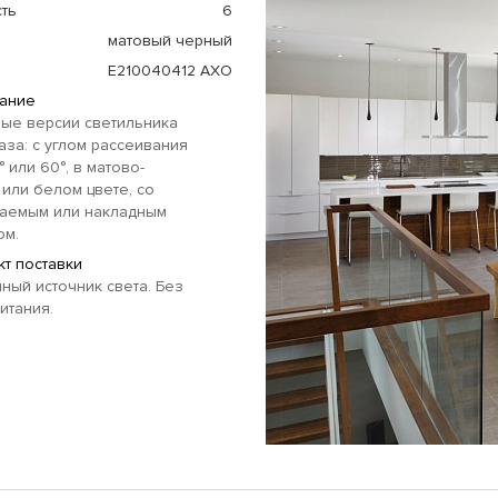
ть
6
матовый черный
E210040412 AXO
ание
ые версии светильника
аза: с углом рассеивания
° или 60°, в матово-
или белом цвете, со
ваемым или накладным
ом.
т поставки
ный источник света. Без
итания.