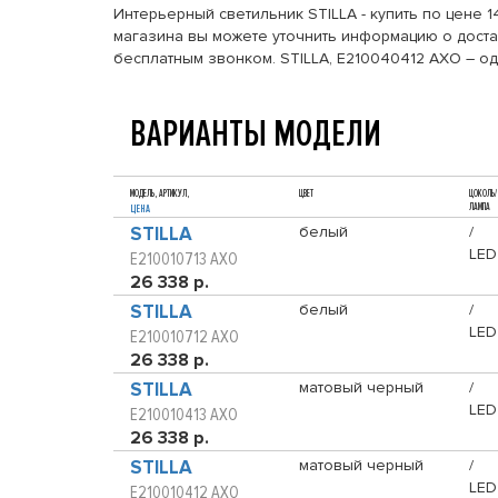
Интерьерный светильник STILLA - купить по цене 
магазина вы можете уточнить информацию о достав
бесплатным звонком. STILLA, E210040412 AXO – о
ВАРИАНТЫ МОДЕЛИ
МОДЕЛЬ, АРТИКУЛ,
ЦВЕТ
ЦОКОЛЬ/
ЛАМПА
ЦЕНА
STILLA
белый
/
LED
E210010713 AXO
26 338 р.
STILLA
белый
/
LED
E210010712 AXO
26 338 р.
STILLA
матовый черный
/
LED
E210010413 AXO
26 338 р.
STILLA
матовый черный
/
LED
E210010412 AXO