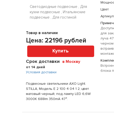
Мощнос
Светодиодные подвесные , Для
Цвет
кухни подвесные , Итальянские
Артикул
подвесные , Для гостиной
Примеч
Доступн
Товар в наличии
для зак
луча 47
Цена:
22196
рублей
черном 
встраи
Купить
монтаж
Комплек
Срок доставки
в Москву
Встроен
от 14 дней
блока п
Условия доставки
Подвесные светильники AXO Light.
STILLA, Модель E 2 100 4 04 1 2, цвет
матовый черный, под лампу LED 6,6W
3000K 688lm 350mA 47°.