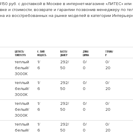
14150 руб. с доставкой в Москве в интернет-магазине «ЛИТЕС» ил
ке и стоимости, возврате и гарантии позвонив менеджеру по тел
дна из восстребованных на рынке моделей в категории Интерьер
ЦВЕТНОСТЬ/
К. ЛАМП/
ВЫСОТА/
ДЛИНА/
ГЛУБИНА/
ТЕМПЕРАТУРА
МОЩНОСТЬ
ДИАМЕТР
ШИРИНА
IP
теплый
1/
292/
0/
0/
белый/
6
50
0
20
3000К
теплый
1/
292/
0/
0/
белый/
6
50
0
20
3000К
теплый
1/
292/
0/
0/
белый/
6
50
0
20
3000К
теплый
1/
292/
0/
0/
белый/
6
50
0
20