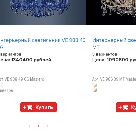
нтерьерный светильник VE 988 49
Интерьерный све
CG
MT
 вариантов
8 вариантов
ена:
1340400
рублей
Цена:
1090800
ру
рт. VE 988 49 CG Masiero
Арт. VE 986 39 MT Masi
 цветов
Купить
К