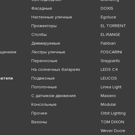
Фасадные
DOXIS
Настенные уличные
Egoluce
Прожекторы
EL TORRENT
Столбы
EL-RANGE
Диммируемые
Fabbian
ещением
Люстры уличные
FOSCARINI
Переносные
Graypants
На солнечных батареях
LEDS C4
чатели
Подвесные
LEUCOS
Потолочные
Linea Light
С датчиком движения
Masiero
Консольные
Modular
Прочее
Orbit Lighting
Вазоны
TOM DIXON
Wever Ducre