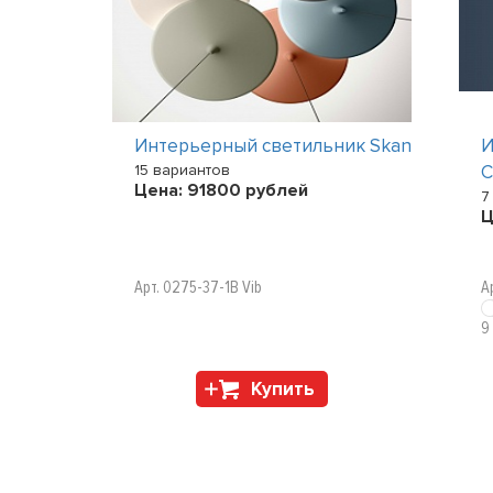
к EVA S10
Интерьерный светильник Skan
И
15 вариантов
Цена:
91800
рублей
7
Ц
Арт. 0275-37-1B Vib
А
9
Купить