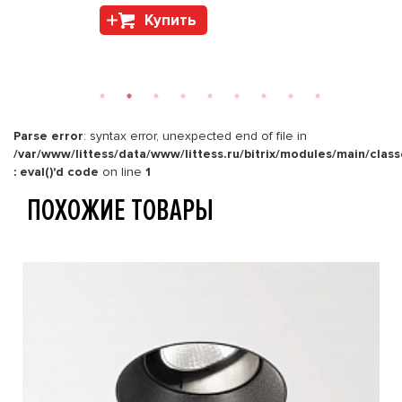
Купить
Parse error
: syntax error, unexpected end of file in
/var/www/littess/data/www/littess.ru/bitrix/modules/main/clas
: eval()'d code
on line
1
ПОХОЖИЕ ТОВАРЫ