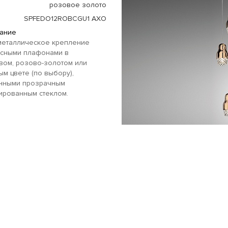
розовое золото
SPFEDO12ROBCGU1 AXO
ание
металлическое крепление
есными плафонами в
вом, розово-золотом или
м цвете (по выбору),
нными прозрачным
ированным стеклом.