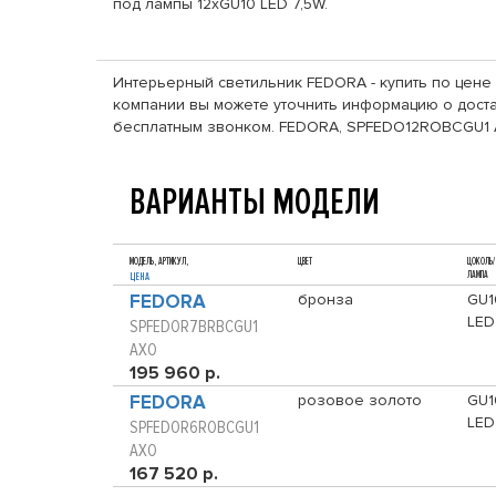
под лампы 12xGU10 LED 7,5W.
Интерьерный светильник FEDORA - купить по цене 
компании вы можете уточнить информацию о достав
бесплатным звонком. FEDORA, SPFEDO12ROBCGU1 A
ВАРИАНТЫ МОДЕЛИ
МОДЕЛЬ, АРТИКУЛ,
ЦВЕТ
ЦОКОЛЬ/
ЛАМПА
ЦЕНА
FEDORA
бронза
GU1
LED
SPFEDOR7BRBCGU1
AXO
195 960 р.
FEDORA
розовое золото
GU1
LED
SPFEDOR6ROBCGU1
AXO
167 520 р.