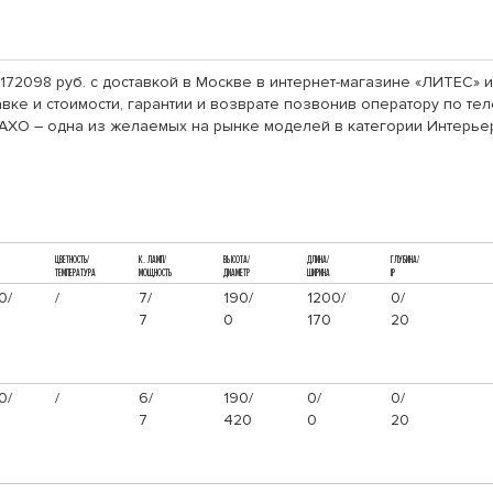
172098 руб. с доставкой в Москве в интернет-магазине «ЛИТЕС»
ке и стоимости, гарантии и возврате позвонив оператору по теле
XO – одна из желаемых на рынке моделей в категории Интерье
ЦВЕТНОСТЬ/
К. ЛАМП/
ВЫСОТА/
ДЛИНА/
ГЛУБИНА/
ТЕМПЕРАТУРА
МОЩНОСТЬ
ДИАМЕТР
ШИРИНА
IP
0/
/
7/
190/
1200/
0/
7
0
170
20
0/
/
6/
190/
0/
0/
7
420
0
20