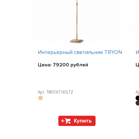
ник TRYON
Интерьерный светильник TRYON
И
Цена:
79200
рублей
Ц
Арт. TM0147 HOLTZ
А
Купить