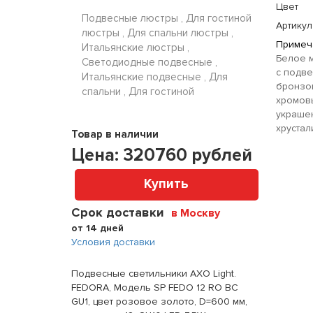
Цвет
Подвесные люстры , Для гостиной
Артикул
люстры , Для спальни люстры ,
Примеч
Итальянские люстры ,
Белое 
Светодиодные подвесные ,
с подв
Итальянские подвесные , Для
бронзо
спальни , Для гостиной
хромовы
украше
хрустал
Товар в наличии
Цена:
320760
рублей
Купить
Срок доставки
в Москву
от 14 дней
Условия доставки
Подвесные светильники AXO Light.
FEDORA, Модель SP FEDO 12 RO BC
GU1, цвет розовое золото, D=600 мм,