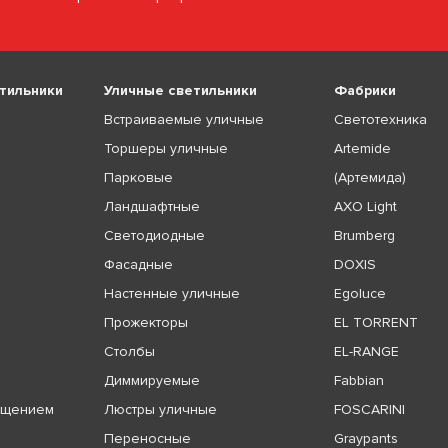
тильники
Уличные светильники
Фабрики
Встраиваемые уличные
Светотехника
Торшеры уличные
Artemide
Парковые
(Артемида)
Ландшафтные
AXO Light
Светодиодные
Brumberg
Фасадные
DOXIS
Настенные уличные
Egoluce
Прожекторы
EL TORRENT
Столбы
EL-RANGE
Диммируемые
Fabbian
ещением
Люстры уличные
FOSCARINI
Переносные
Graypants