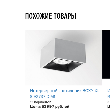
ПОХОЖИЕ ТОВАРЫ
ик U-LIGHT
Интерьерный светильник BOXY XL
И
S 92737 DIM1
12 вариантов
3
Цена:
53997
рублей
Ц