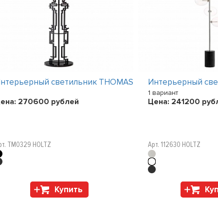
нтерьерный светильник THOMAS
Интерьерный св
1 вариант
ена:
270600
рублей
Цена:
241200
руб
рт. TM0329 HOLTZ
Арт. 112630 HOLTZ
Купить
Ку