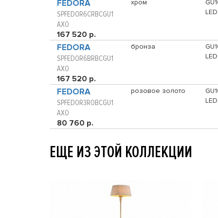
FEDORA
хром
GU1
LED
SPFEDOR6CRBCGU1
AXO
167 520 р.
FEDORA
бронза
GU1
LED
SPFEDOR6BRBCGU1
AXO
167 520 р.
FEDORA
розовое золото
GU1
LED
SPFEDOR3ROBCGU1
AXO
80 760 р.
ЕЩЕ ИЗ ЭТОЙ КОЛЛЕКЦИИ