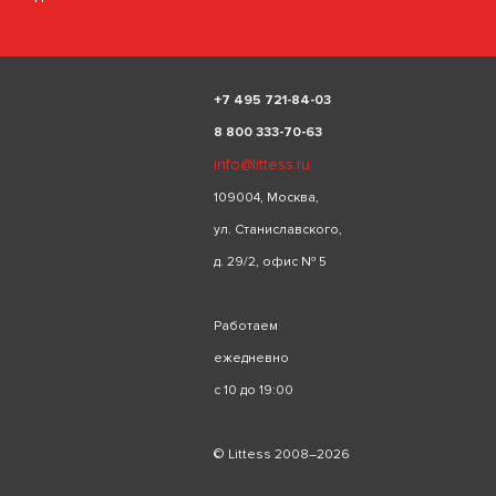
+
7 495 721-84-03
8 800 333-70-63
info@littess.ru
109004, Москва,
ул. Станиславского,
д. 29/2, офис № 5
Работаем
ежедневно
с 10 до 19:00
© Littess 2008–2026