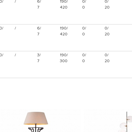
0/
/
6/
190/
0/
0/
7
420
0
20
0/
/
6/
190/
0/
0/
7
420
0
20
0/
/
3/
190/
0/
0/
7
300
0
20