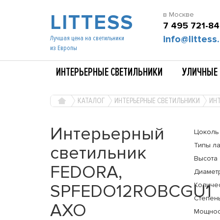
LITTESS
в Москве
7 495 721-84
info@littess.
Лучшая цена на светильники
из Европы
ИНТЕРЬЕРНЫЕ СВЕТИЛЬНИКИ
УЛИЧНЫЕ 
КАТАЛОГ
ИНТЕРЬЕРНЫЕ СВЕТИЛЬНИКИ
ИН
Интерьерный
Цоколь
Типы л
светильник
Высота
FEDORA,
Диамет
SPFEDO12ROBCGU1
Количе
Степень
AXO
Мощнос