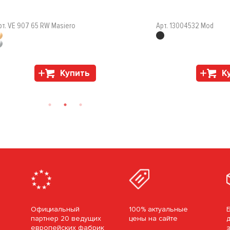
рт. VE 907 65 RW Masiero
Арт. 13004532 Mod
Купить
К
Официальный
100% актуальные
партнер 20 ведущих
цены на сайте
европейских фабрик