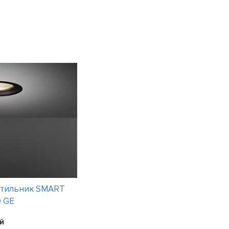
етильник SMART
Интерьерный светильник TITAN
D GE
SURFACE MOUNTED CONE
3 варианта
й
Цена:
33048
рублей