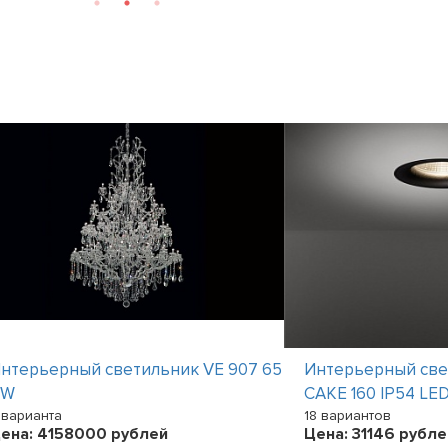
нтерьерный светильник VE 907 65
Интерьерный св
RW
CAKE 160 IP54 LE
 варианта
18 вариантов
ена:
4158000
рублей
Цена:
31146
рубле