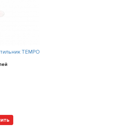
етильник TEMPO
Интерьерный светильник TEMPO
лей
Цена:
241200
рублей
Арт. 112317 HOLTZ
пить
Купить