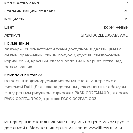
Количество ламп
1
Степень защиты от влаги
20
Мощность
95
Цвет
коричневый
Артикул
SPSK1002LEDXXMA AXO
Примечание
Абажуры из огнестойкой ткани доступной в десяти цветах:
белый, оранжевый, синий, голубой, фуксия, светло-серый,
коричневый, красный, светло-зеленый и черная сетка над
белой тканью.
Комплект поставки
Встроенный диммируемый источник света. Интерфейс с
системой DALI. Для заказа доступны декоративные абажуры
с внутренним рисунком: «природа» PASK1002FANA001, «город»
PASK1002FAUR002, «цветок» PASK1002FAFL003.
Интерьерный светильник SKIRT - купить по цене 207831 руб. с
доставкой в Москве в интернет-магазине www.littess.ru или