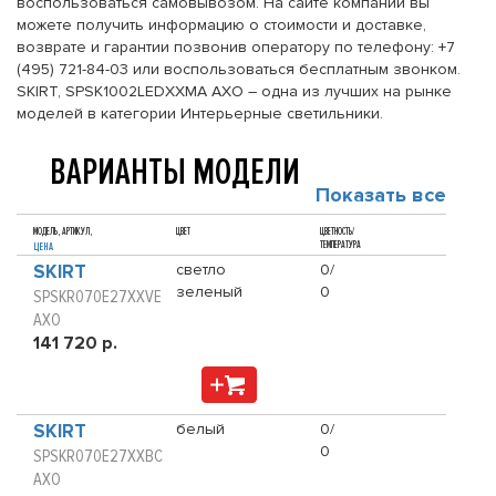
воспользоваться самовывозом. На сайте компании вы
можете получить информацию о стоимости и доставке,
возврате и гарантии позвонив оператору по телефону: +7
(495) 721-84-03 или воспользоваться бесплатным звонком.
SKIRT, SPSK1002LEDXXMA AXO – одна из лучших на рынке
моделей в категории Интерьерные светильники.
ВАРИАНТЫ МОДЕЛИ
Показать все
МОДЕЛЬ, АРТИКУЛ,
ЦВЕТ
ЦВЕТНОСТЬ/
ТЕМПЕРАТУРА
ЦЕНА
SKIRT
светло
0/
зеленый
0
SPSKR070E27XXVE
AXO
141 720 р.
SKIRT
белый
0/
0
SPSKR070E27XXBC
AXO