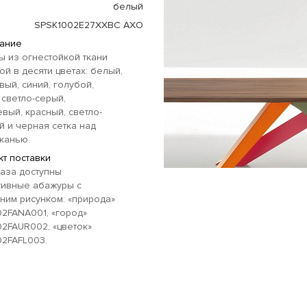
белый
SPSK1002E27XXBC AXO
ание
 из огнестойкой ткани
ой в десяти цветах: белый,
ый, синий, голубой,
 светло-серый,
вый, красный, светло-
 и черная сетка над
канью.
т поставки
аза доступны
тивные абажуры с
ним рисунком: «природа»
2FANA001, «город»
2FAUR002, «цветок»
2FAFL003.