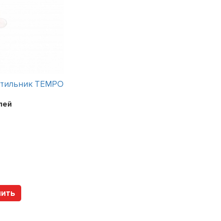
етильник TEMPO
Интерьерный светильник TEMPO
лей
Цена:
241200
рублей
Арт. 112317 HOLTZ
пить
Купить