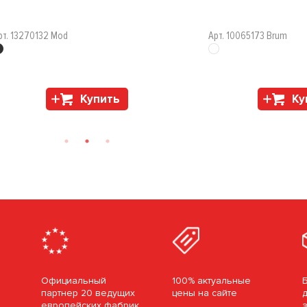
рт. 13270132 Mod
Арт. 10065173 Brum
Купить
Ку
Официальный
100% актуальные
партнер 20 ведущих
цены на сайте
европейских фабрик