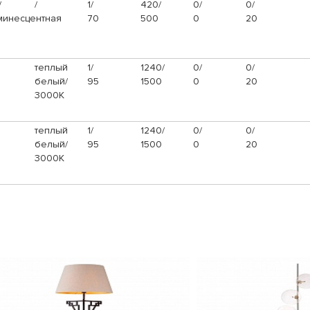
/
/
1/
420/
0/
0/
инесцентная
70
500
0
20
теплый
1/
1240/
0/
0/
белый/
95
1500
0
20
3000К
теплый
1/
1240/
0/
0/
белый/
95
1500
0
20
3000К