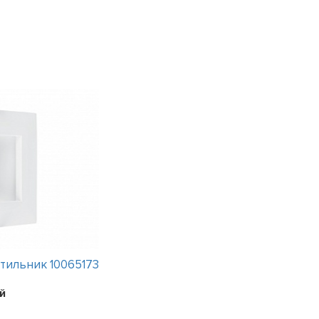
тильник 10065173
Интерьерный светильник Flaming
15 вариантов
й
Цена:
187800
рублей