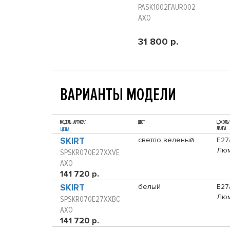
PASK1002FAUR002
AXO
31 800 р.
ВАРИАНТЫ МОДЕЛИ
МОДЕЛЬ, АРТИКУЛ,
ЦВЕТ
ЦОКОЛЬ/
ЛАМПА
ЦЕНА
SKIRT
светло зеленый
E27
Люм
SPSKR070E27XXVE
AXO
141 720 р.
SKIRT
белый
E27
Люм
SPSKR070E27XXBC
AXO
141 720 р.