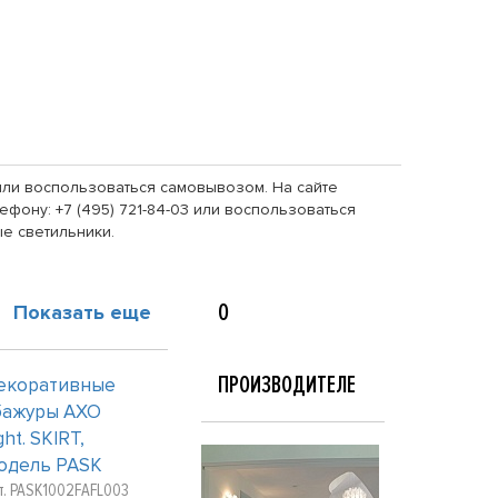
u или воспользоваться самовывозом. На сайте
фону: +7 (495) 721-84-03 или воспользоваться
е светильники.
О
Показать еще
ПРОИЗВОДИТЕЛЕ
екоративные
бажуры AXO
ght. SKIRT,
одель PASK
т. PASK1002FAFL003