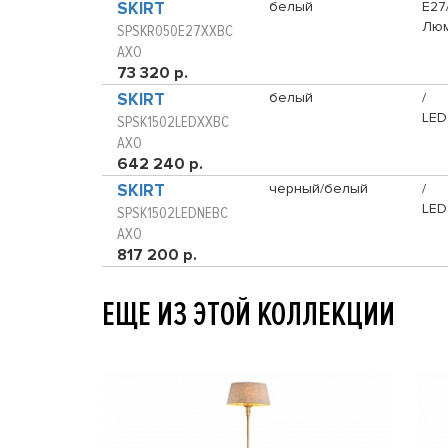
SKIRT
белый
E27
Люм
SPSKR050E27XXBC
AXO
73 320 р.
SKIRT
белый
/
LED
SPSK1502LEDXXBC
AXO
642 240 р.
SKIRT
черный/белый
/
LED
SPSK1502LEDNEBC
AXO
817 200 р.
ЕЩЕ ИЗ ЭТОЙ КОЛЛЕКЦИИ