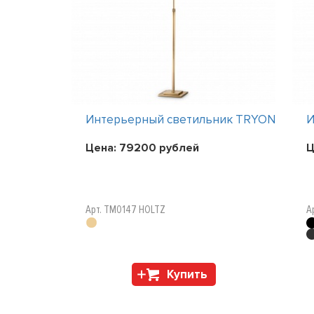
ник TRYON
Интерьерный светильник TRYON
И
Цена:
79200
рублей
Ц
Арт. TM0147 HOLTZ
А
Купить