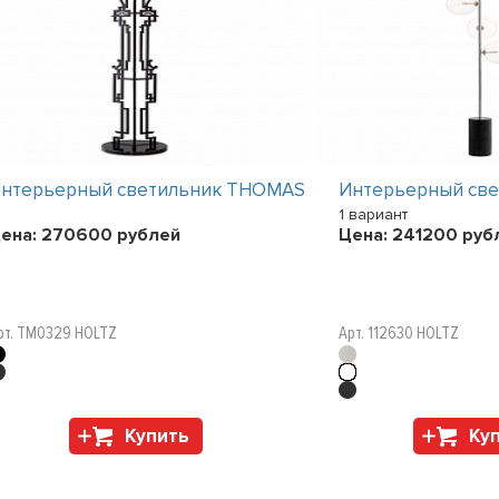
нтерьерный светильник THOMAS
Интерьерный св
1 вариант
ена:
270600
рублей
Цена:
241200
руб
рт. TM0329 HOLTZ
Арт. 112630 HOLTZ
Купить
Ку