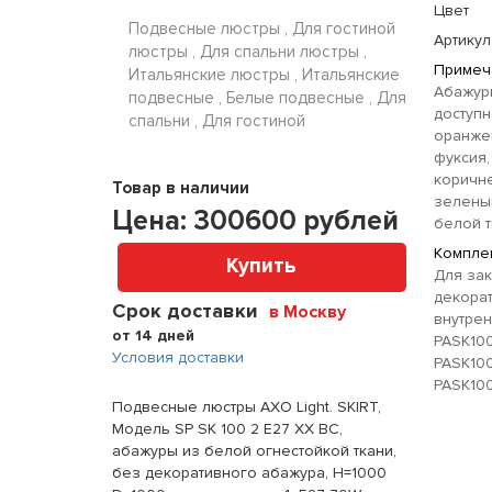
Цвет
Подвесные люстры , Для гостиной
Артикул
люстры , Для спальни люстры ,
Примеч
Итальянские люстры , Итальянские
Абажуры
подвесные , Белые подвесные , Для
доступн
спальни , Для гостиной
оранжев
фуксия,
коричне
Товар в наличии
зеленый
Цена:
300600
рублей
белой т
Комплек
Купить
Для зак
декора
Срок доставки
в Москву
внутрен
от 14 дней
PASK100
Условия доставки
PASK100
PASK100
Подвесные люстры AXO Light. SKIRT,
Модель SP SK 100 2 E27 XX BC,
абажуры из белой огнестойкой ткани,
без декоративного абажура, H=1000