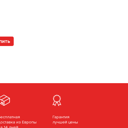
Арт. 1530-20-1B Vib
пить
Купить
Бесплатная
Гарантия
доставка из Европы
лучшей цены
за 14 дней