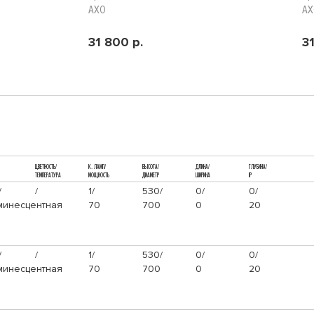
AXO
A
31 800 р.
3
ЦВЕТНОСТЬ/
К. ЛАМП/
ВЫСОТА/
ДЛИНА/
ГЛУБИНА/
ТЕМПЕРАТУРА
МОЩНОСТЬ
ДИАМЕТР
ШИРИНА
IP
/
/
1/
530/
0/
0/
инесцентная
70
700
0
20
/
/
1/
530/
0/
0/
инесцентная
70
700
0
20