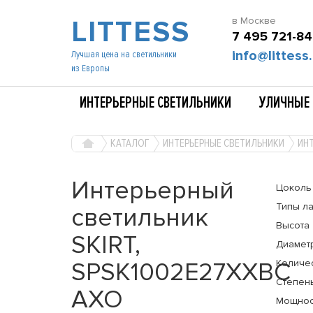
LITTESS
в Москве
7 495 721-84
info@littess.
Лучшая цена на светильники
из Европы
ИНТЕРЬЕРНЫЕ СВЕТИЛЬНИКИ
УЛИЧНЫЕ 
КАТАЛОГ
ИНТЕРЬЕРНЫЕ СВЕТИЛЬНИКИ
ИНТ
Интерьерный
Цоколь
Типы л
светильник
Высота
SKIRT,
Диамет
SPSK1002E27XXBC
Количе
Степень
AXO
Мощнос