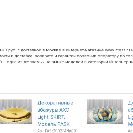
1281 руб. с доставкой в Москве в интернет-магазине www.littess.r
сти и доставке, возврате и гарантии позвонив оператору по теле
O – одна из желаемых на рынке моделей в категории Интерьерны
Декоративные
Д
абажуры AXO
а
Light. SKIRT,
Li
Модель PASK
М
Арт. PASK1002FANA001
Ар