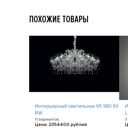
ПОХОЖИЕ ТОВАРЫ
к LIA LED
Интерьерный светильник VE 980 60
И
RW
L
11 вариантов
3
Цена:
2354400
рублей
Ц