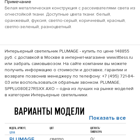
Примечание
Белая металлическая конструкция с рассеивателями света из
огнестойкой ткани. Доступные цвета ткани: белый,
оранжевый, фуксия, светло-серый, коричневый, красный,
светло-зеленый, разноцветный.
Интерьерный светильник PLUMAGE - купить по цене 148855
руб. с доставкой в Москве в интернет-магазине www.littess.ru
или забрать самовывозом. На сайте компании вы можете
получить информацию о стоимости и доставке, гарантии и
возврате позвонив менеджеру по телефону: +7 (495) 721-84-
03 или воспользоваться обратным звонком. PLUMAGE,
SPPLU080E27RSXX AXO – одна из лучших на рынке моделей
в категории Интерьерные светильники.
ВАРИАНТЫ МОДЕЛИ
Показать все
МОДЕЛЬ, АРТИКУЛ,
ЦВЕТ
ЦВЕТНОСТЬ/
ТЕМПЕРАТУРА
ЦЕНА
PLUMAGE
светло
0/