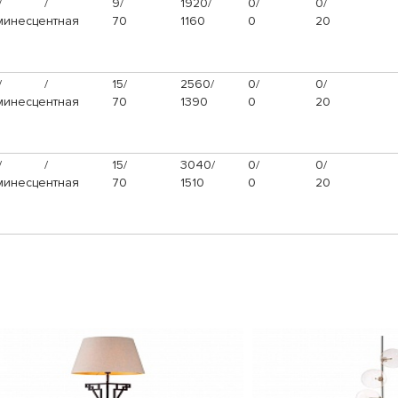
/
/
9/
1920/
0/
0/
инесцентная
70
1160
0
20
/
/
15/
2560/
0/
0/
инесцентная
70
1390
0
20
/
/
15/
3040/
0/
0/
инесцентная
70
1510
0
20