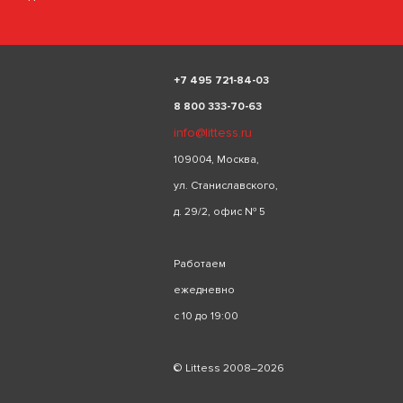
+
7 495 721-84-03
8 800 333-70-63
info@littess.ru
109004, Москва,
ул. Станиславского,
д. 29/2, офис № 5
Работаем
ежедневно
с 10 до 19:00
© Littess 2008–2026