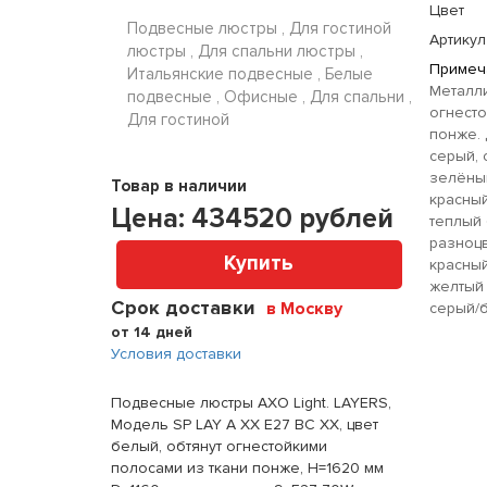
Цвет
Подвесные люстры , Для гостиной
Артикул
люстры , Для спальни люстры ,
Примеч
Итальянские подвесные , Белые
Металли
подвесные , Офисные , Для спальни ,
огнесто
Для гостиной
понже. 
серый, 
зелёный
Товар в наличии
красный
Цена:
434520
рублей
теплый 
разноцв
Купить
красны
желтый 
Срок доставки
в Москву
серый/
от 14 дней
Условия доставки
Подвесные люстры AXO Light. LAYERS,
Модель SP LAY A XX E27 BC XX, цвет
белый, обтянут огнестойкими
полосами из ткани понже, H=1620 мм