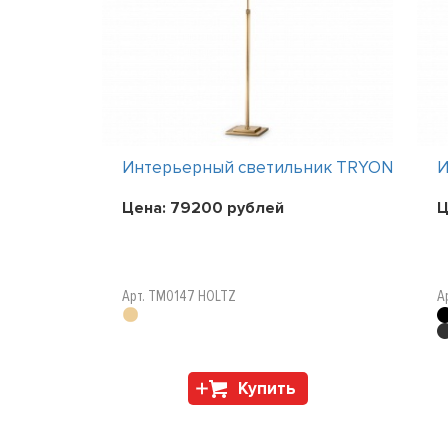
ник TRYON
Интерьерный светильник TRYON
И
Цена:
79200
рублей
Ц
Арт. TM0147 HOLTZ
А
Купить