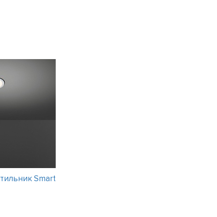
тильник Smart
Интерьерный светильник LUCERI
19 вариантов
Цена:
35442
рубля