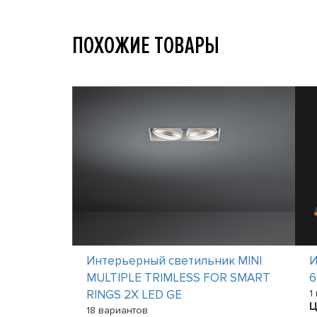
ПОХОЖИЕ ТОВАРЫ
ик TRESS
Интерьерный светильник MINI
И
MULTIPLE TRIMLESS FOR SMART
6
RINGS 2X LED GE
1
Ц
18 вариантов