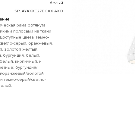
белый
SPLAYAXXE27BCXX AXO
ание
ческая рама обтянута
йкими полосами из ткани
Доступные цвета: тёмно-
светло-серый, оранжевый,
, золотой желтый,
, бургундия, белый,
белый, кирпичный, и
етные: бургундия/
й/оранжевый/золотой
и темно-серый/светло-
белый.