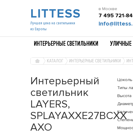
LITTESS
в Москве
7 495 721-84
info@littess.
Лучшая цена на светильники
из Европы
ИНТЕРЬЕРНЫЕ СВЕТИЛЬНИКИ
УЛИЧНЫЕ 
КАТАЛОГ
ИНТЕРЬЕРНЫЕ СВЕТИЛЬНИКИ
ИНТ
Интерьерный
Цоколь
Типы л
светильник
Высота
LAYERS,
Диамет
SPLAYAXXE27BCXX
Количе
Степень
AXO
Мощнос