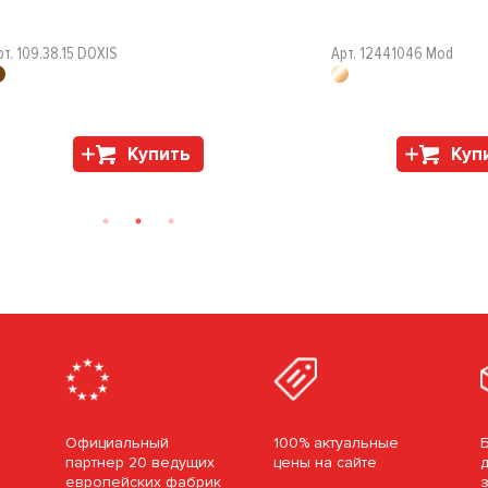
рт. 109.38.15 DOXIS
Арт. 12441046 Mod
Купить
Куп
Официальный
100% актуальные
партнер 20 ведущих
цены на сайте
европейских фабрик