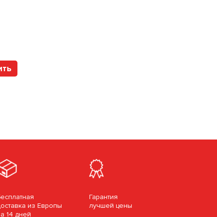
Арт. 243560M Art
ить
Купить
Бесплатная
Гарантия
доставка из Европы
лучшей цены
за 14 дней