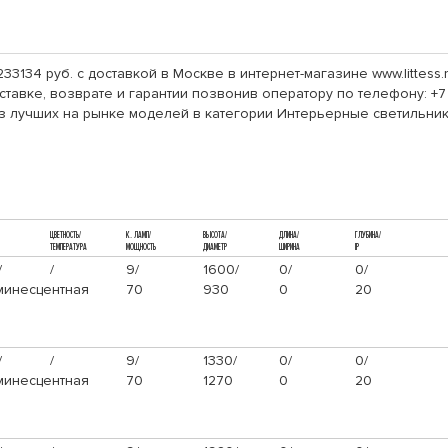
33134 руб. с доставкой в Москве в интернет-магазине www.littess
тавке, возврате и гарантии позвонив оператору по телефону: +7
з лучших на рынке моделей в категории Интерьерные светильник
ЦВЕТНОСТЬ/
К. ЛАМП/
ВЫСОТА/
ДЛИНА/
ГЛУБИНА/
ТЕМПЕРАТУРА
МОЩНОСТЬ
ДИАМЕТР
ШИРИНА
IP
/
/
9/
1600/
0/
0/
инесцентная
70
930
0
20
/
/
9/
1330/
0/
0/
инесцентная
70
1270
0
20