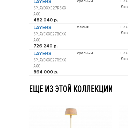
LAYERS
красный
E27
Люм
SPLAYDXXE27RSXX
AXO
482 040 р.
LAYERS
белый
E27
Люм
SPLAYCXXE27BCXX
AXO
726 240 р.
LAYERS
красный
E27
Люм
SPLAYBXXE27RSXX
AXO
864 000 р.
ЕЩЕ ИЗ ЭТОЙ КОЛЛЕКЦИИ