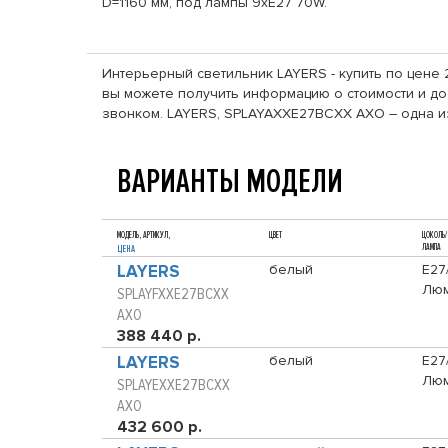
D=1160 мм, под лампы 9xE27 70W.
Интерьерный светильник LAYERS - купить по цене 2
вы можете получить информацию о стоимости и дос
звонком. LAYERS, SPLAYAXXE27BCXX AXO – одна и
ВАРИАНТЫ МОДЕЛИ
МОДЕЛЬ, АРТИКУЛ,
ЦВЕТ
ЦОКОЛЬ/
ЛАМПА
ЦЕНА
LAYERS
белый
E27
Люм
SPLAYFXXE27BCXX
AXO
388 440 р.
LAYERS
белый
E27
Люм
SPLAYEXXE27BCXX
AXO
432 600 р.