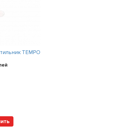
етильник TEMPO
Интерьерный светильник TEMPO
лей
Цена:
241200
рублей
Арт. 112317 HOLTZ
пить
Купить