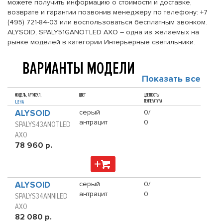
можете получить информацию о стоимости и доставке,
возврате и гарантии позвонив менеджеру по телефону: +7
(495) 721-84-03 или воспользоваться бесплатным звонком.
ALYSOID, SPALY51GANOTLED AXO – одна из желаемых на
рынке моделей в категории Интерьерные светильники.
ВАРИАНТЫ МОДЕЛИ
Показать все
МОДЕЛЬ, АРТИКУЛ,
ЦВЕТ
ЦВЕТНОСТЬ/
ТЕМПЕРАТУРА
ЦЕНА
ALYSOID
серый
0/
антрацит
0
SPALYS43ANOTLED
AXO
78 960 р.
ALYSOID
серый
0/
антрацит
0
SPALYS34ANNILED
AXO
82 080 р.