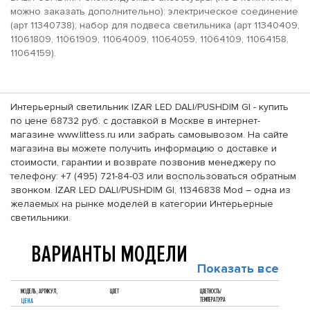
можно заказать дополнительно): электрическое соединение
(арт 11340738); набор для подвеса светильника (арт 11340409,
11061809, 11061909, 11064009, 11064059, 11064109, 11064158,
11064159).
Интерьерный светильник IZAR LED DALI/PUSHDIM GI - купить
по цене 68732 руб. с доставкой в Москве в интернет-
магазине www.littess.ru или забрать самовывозом. На сайте
магазина вы можете получить информацию о доставке и
стоимости, гарантии и возврате позвонив менеджеру по
телефону: +7 (495) 721-84-03 или воспользоваться обратным
звонком. IZAR LED DALI/PUSHDIM GI, 11346838 Mod – одна из
желаемых на рынке моделей в категории Интерьерные
светильники.
ВАРИАНТЫ МОДЕЛИ
Показать все
МОДЕЛЬ, АРТИКУЛ,
ЦВЕТ
ЦВЕТНОСТЬ/
ТЕМПЕРАТУРА
ЦЕНА