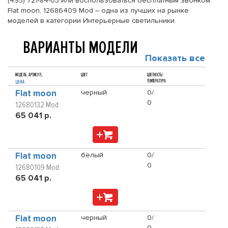
(495) 721-84-03 или воспользоваться бесплатным звонком.
Flat moon, 12686409 Mod – одна из лучших на рынке
моделей в категории Интерьерные светильники.
ВАРИАНТЫ МОДЕЛИ
Показать все
МОДЕЛЬ, АРТИКУЛ,
ЦВЕТ
ЦВЕТНОСТЬ/
ТЕМПЕРАТУРА
ЦЕНА
Flat moon
черный
0/
0
12680132 Mod
65 041 р.
Flat moon
белый
0/
0
12680109 Mod
65 041 р.
Flat moon
черный
0/
0