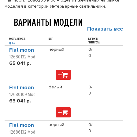
Flat moon, 12680209 Mod – одна из желаемых на рынке
моделей в категории Интерьерные светильники.
ВАРИАНТЫ МОДЕЛИ
Показать все
МОДЕЛЬ, АРТИКУЛ,
ЦВЕТ
ЦВЕТНОСТЬ/
ТЕМПЕРАТУРА
ЦЕНА
Flat moon
черный
0/
0
12680132 Mod
65 041 р.
Flat moon
белый
0/
0
12680109 Mod
65 041 р.
Flat moon
черный
0/
0
12686132 Mod